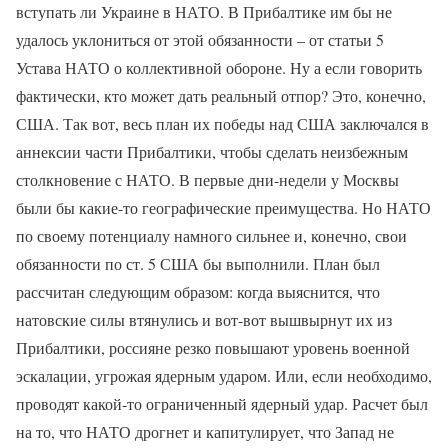
вступать ли Украине в НАТО. В Прибалтике им бы не
удалось уклониться от этой обязанности – от статьи 5
Устава НАТО о коллективной обороне. Ну а если говорить
фактически, кто может дать реальный отпор? Это, конечно,
США. Так вот, весь план их победы над США заключался в
аннексии части Прибалтики, чтобы сделать неизбежным
столкновение с НАТО. В первые дни-недели у Москвы
были бы какие-то географические преимущества. Но НАТО
по своему потенциалу намного сильнее и, конечно, свои
обязанности по ст. 5 США бы выполнили. План был
рассчитан следующим образом: когда выяснится, что
натовские силы втянулись и вот-вот вышвырнут их из
Прибалтики, россияне резко повышают уровень военной
эскалации, угрожая ядерным ударом. Или, если необходимо,
проводят какой-то ограниченный ядерный удар. Расчет был
на то, что НАТО дрогнет и капитулирует, что Запад не