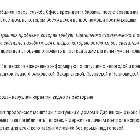
общила пресс-служба Офиса президента Украины после совещания
тельством, на котором обсуждался вопрос помощи пострадавшим.
страшная проблема, которая требует тщательного стратегического р
перативно позаботиться о людях, которые остаются без света, чьи
л президент, поручив отправить в пострадавшие регионы гуманитарны
о Зеленского ежедневно информируют о ситуации с непогодой и кон
водков Ивано-Франковской, Закарпатской, Львовской и Черновицкой 
рода» нарушили карантин: видео из ресторана
ент продолжает мониторинг ситуации с домом в Дарницком районе 
рыва газа погибли пять человек, и держит на личном контроле вопро
ртир для всех, кого авария оставила без крыши над головой.