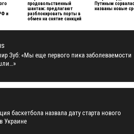
ого
продовольственный
Путиным сорвалас
шантаж: предлагают
названы новые ср
РФ и
разблокировать порты в
обмен на снятие санкций
us
ир Зуб: «Мы еще первого пика заболеваемости
us
шли…»
ция баскетбола назвала дату старта нового
 в Украине