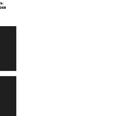
ь:
оки