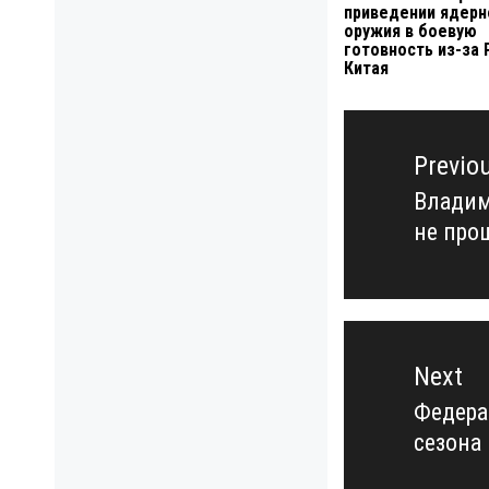
приведении ядерн
оружия в боевую
готовность из-за 
Китая
Навигация
по
Previo
записям
Владим
Previo
не про
post:
Next
Федера
Next
сезона
post: