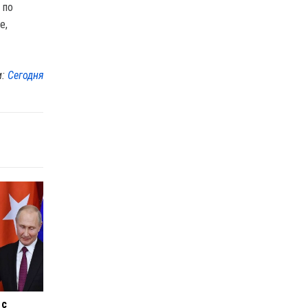
 по
е,
м:
Сегодня
 с