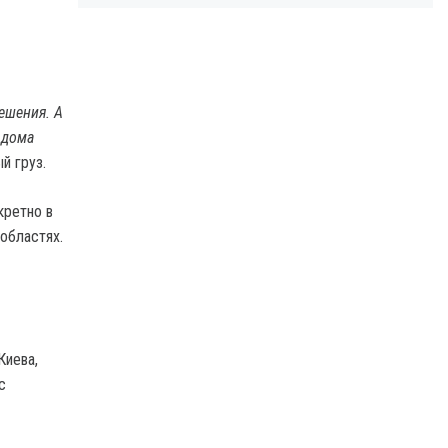
ешения. А
 дома
й груз.
кретно в
областях.
Киева,
с