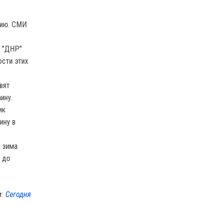
мию. СМИ
и "ДНР"
сти этих
вят
ину.
ик
ину в
я зима
 до
м:
Сегодня