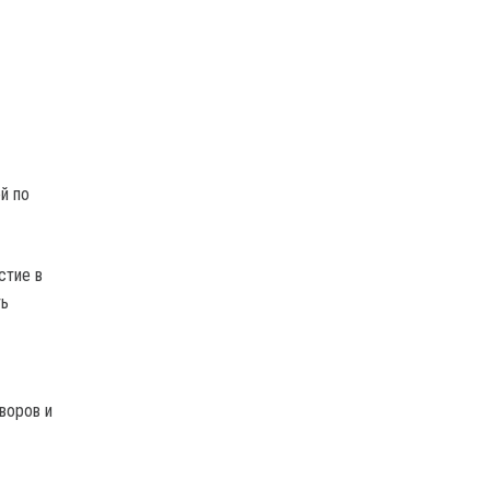
й по
стие в
ть
воров и