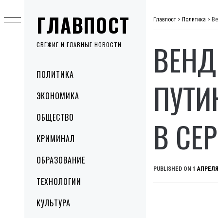
Skip
ГЛАВПОСТ
to
Главпост
>
Политика
>
Ве
content
ВЕНД
СВЕЖИЕ И ГЛАВНЫЕ НОВОСТИ
Primary
ПОЛИТИКА
Menu
ПУТИ
ЭКОНОМИКА
ОБЩЕСТВО
В СЕ
КРИМИНАЛ
ОБРАЗОВАНИЕ
PUBLISHED ON
1 АПРЕЛЯ
ТЕХНОЛОГИИ
КУЛЬТУРА