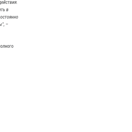
действия.
ть в
постоянно
ы"
, –
полного