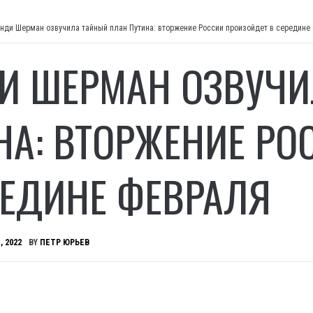
нди Шерман озвучила тайный план Путина: вторжение России произойдет в середине
И ШЕРМАН ОЗВУЧИ
НА: ВТОРЖЕНИЕ РО
РЕДИНЕ ФЕВРАЛЯ
, 2022
BY
ПЕТР ЮРЬЕВ