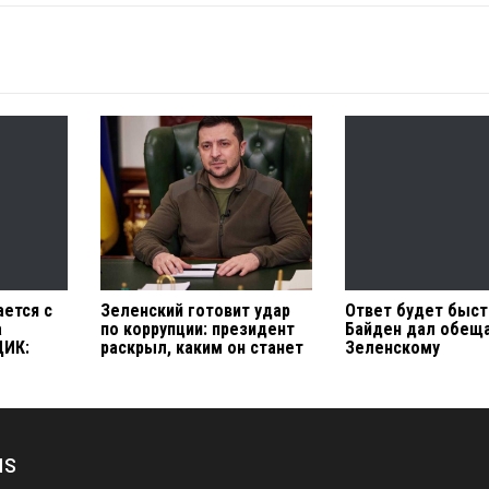
ается с
Зеленский готовит удар
Ответ будет быс
а
по коррупции: президент
Байден дал обещ
ЦИК:
раскрыл, каким он станет
Зеленскому
us