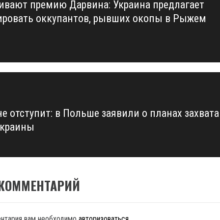
ивают премию Дарвина: Украина предлагает
us
ровать оккупантов, рывших окопы в Рыжем
не отступит: в Польше заявили о планах захвата
Украины
 КОММЕНТАРИЙ
ентария вам необходимо
авторизоваться
.