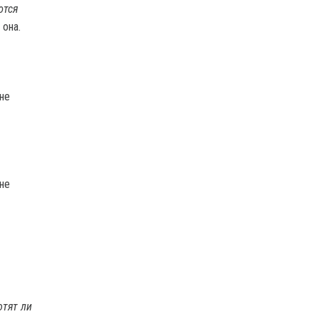
ются
 она.
отят ли