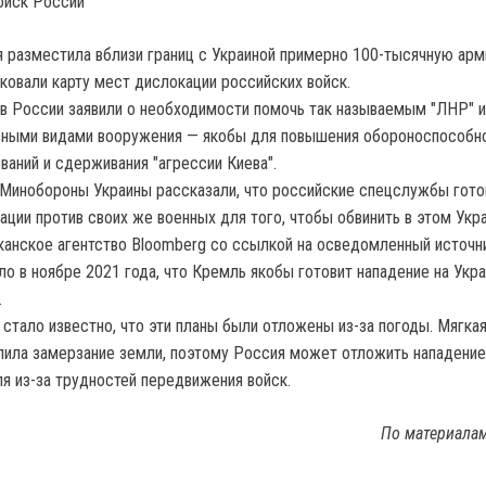
ойск России
 разместила вблизи границ с Украиной примерно 100-тысячную ар
ковали карту мест дислокации российских войск.
в России заявили о необходимости помочь так называемым "ЛНР" 
ными видами вооружения — якобы для повышения обороноспособно
ваний и сдерживания "агрессии Киева".
Минобороны Украины рассказали, что российские спецслужбы гото
ации против своих же военных для того, чтобы обвинить в этом Укра
анское агентство Bloomberg со ссылкой на осведомленный источн
ло в ноябре 2021 года, что Кремль якобы готовит нападение на Укра
.
стало известно, что эти планы были отложены из-за погоды. Мягка
ила замерзание земли, поэтому Россия может отложить нападение
я из-за трудностей передвижения войск.
По материала