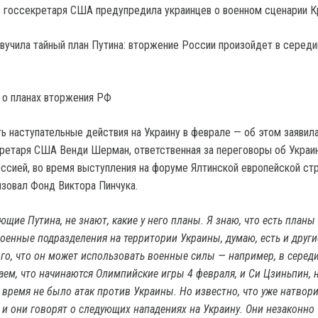
 госсекретаря США предупредила украинцев о военном сценарии 
 о планах вторжения РФ
ь наступательные действия на Украину в феврале — об этом заявил
ретаря США Венди Шерман, ответственная за переговоры об Украи
оссией, во время выступления на форуме Ялтинской европейской ст
изовал Фонд Виктора Пинчука.
щие Путина, не знают, какие у него планы. Я знаю, что есть планы
оенные подразделения на территории Украины, думаю, есть и други
ого, что он может использовать военные силы — например, в серед
аем, что начинаются Олимпийские игры 4 февраля, и Си Цзиньпин, 
о время не было атак против Украины. Но известно, что уже натвор
, и они говорят о следующих нападениях на Украину. Они незаконно