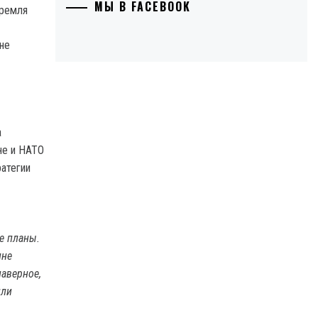
МЫ В FACEBOOK
Кремля
а
не и НАТО
ратегии
е планы.
ине
наверное,
или