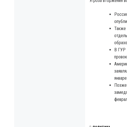
Угроза вторжения в
Россия
опубли
Также 
отдель
образо
В ГУР 
провок
Америк
заявля
январе
Позже 
замедл
феврал