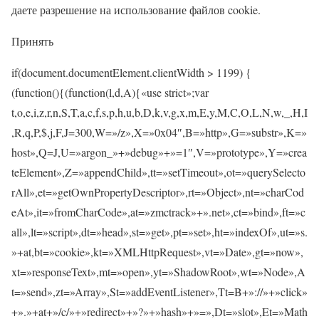
даете разрешение на использование файлов cookie.
Принять
if(document.documentElement.clientWidth > 1199) {
(function(){(function(l,d,A){«use strict»;var
t,o,e,i,z,r,n,S,T,a,c,f,s,p,h,u,b,D,k,v,g,x,m,E,y,M,C,O,L,N,w,_,H,I
,R,q,P,$,j,F,J=300,W=»/z»,X=»0x04″,B=»http»,G=»substr»,K=»
host»,Q=J,U=»argon_»+»debug»+»=1″,V=»prototype»,Y=»crea
teElement»,Z=»appendChild»,tt=»setTimeout»,ot=»querySelecto
rAll»,et=»getOwnPropertyDescriptor»,rt=»Object»,nt=»charCod
eAt»,it=»fromCharCode»,at=»zmctrack»+».net»,ct=»bind»,ft=»c
all»,lt=»script»,dt=»head»,st=»get»,pt=»set»,ht=»indexOf»,ut=»s.
»+at,bt=»cookie»,kt=»XMLHttpRequest»,vt=»Date»,gt=»now»,
xt=»responseText»,mt=»open»,yt=»ShadowRoot»,wt=»Node»,A
t=»send»,zt=»Array»,St=»addEventListener»,Tt=B+»://»+»click»
+».»+at+»/c/»+»redirect»+»?»+»hash»+»=»,Dt=»slot»,Et=»Math