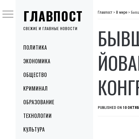
Skip
ГЛАВПОСТ
to
Главпост
>
В мире
>
Бывш
content
БЫВШ
СВЕЖИЕ И ГЛАВНЫЕ НОВОСТИ
Primary
ПОЛИТИКА
Menu
ЙОВА
ЭКОНОМИКА
ОБЩЕСТВО
КОНГ
КРИМИНАЛ
ОБРАЗОВАНИЕ
PUBLISHED ON
10 ОКТЯБ
ТЕХНОЛОГИИ
КУЛЬТУРА