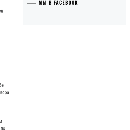
МЫ В FACEBOOK
ов
бе
овора
м
 по