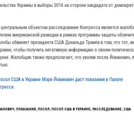
льства Украины в выборы 2016 на стороне кандидата от демократ
о центральным объектом расследования Конгресса является жалоба
телем американской разведки в рамках программы защиты обличит
алобы обвиняет президента США Дональда Трампа в том, что тот, я
Украине, чтобы получить негативную информацию о своем политичес
ене. Жалобщик также предполагает, что уволив посла Йованович, 
тью.
осол США в Украине Мэри Йованович даст показания в Палате
гресса.
ВАНОВИЧ
,
ПОКАЗАНИЯ
,
ПОСОЛ
,
ПОСОЛ США В УКРАИНЕ
,
РАССЛЕДОВАНИЕ
,
США