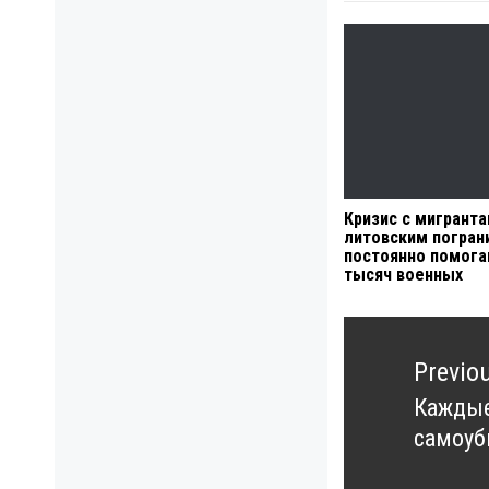
Кризис с мигранта
литовским погран
постоянно помога
тысяч военных
Навигация
по
Previo
записям
Каждые
Previo
самоуб
post: