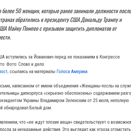
о более 50 женщин, которые ранее занимали должности посл
транах обратились к президенту США Дональду Трампу и
США Майку Помпео с призывом защитить дипломатов от
ести.
то: Фото: Слово и дело
пост
, ссылаясь на материалы
Голоса Америки.
письме, написанном от имени объединения «Женщины-послы на служ
ительницы дипкорпуса «серьезно обеспокоены» содержанием разг
резидентом Украины Владимиром Зеленским от 25 июля, неполную
й обнародовал Белый дом.
явлением, что «ее ждут плохие вещи» свидетельствует о возможно
посла за неуказанные действия. Это выглядит как угроза отомстить