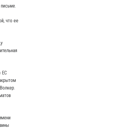
 письме.
й, что ее
цу
нительная
в ЕС
закрытом
Волкер.
матов
имени
раины