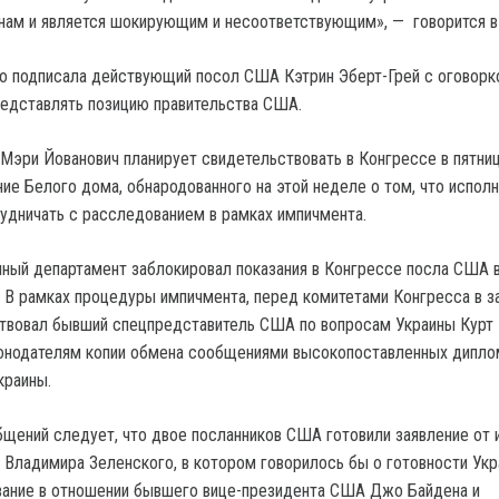
нам и является шокирующим и несоответствующим», — говорится в
мо подписала действующий посол США Кэтрин Эберт-Грей с оговорко
едставлять позицию правительства США.
Мэри Йованович планирует свидетельствовать в Конгрессе в пятни
ние Белого дома, обнародованного на этой неделе о том, что испол
рудничать с расследованием в рамках импичмента.
ный департамент заблокировал показания в Конгрессе посла США 
 В рамках процедуры импичмента, перед комитетами Конгресса в 
твовал бывший спецпредставитель США по вопросам Украины Курт 
конодателям копии обмена сообщениями высокопоставленных дипло
краины.
щений следует, что двое посланников США готовили заявление от 
 Владимира Зеленского, в котором говорилось бы о готовности Ук
вание в отношении бывшего вице-президента США Джо Байдена и