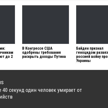
ми:
В Конгрессе США
Байден признал
ичникам
одобрены требования
геноцидом развя
ют до 2
раскрыть доходы Путина
россией войну пр
Украины
us
 40 секунд один человек умирает от
us
ийств