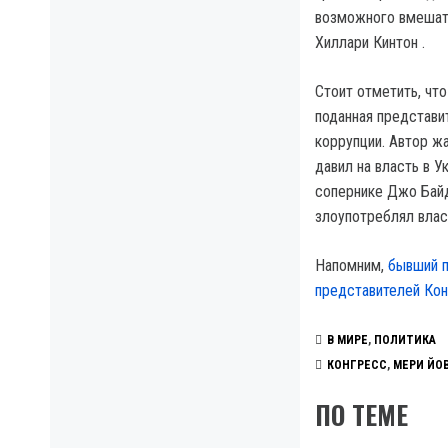
возможного вмешате
Хиллари Кинтон .
Стоит отметить, чт
поданная представи
коррупции. Автор ж
давил на власть в 
сопернике Джо Байд
злоупотреблял влас
Напомним,
бывший п
представителей Кон
В МИРЕ
,
ПОЛИТИКА
КОНГРЕСС
,
МЕРИ ЙО
ПО ТЕМЕ