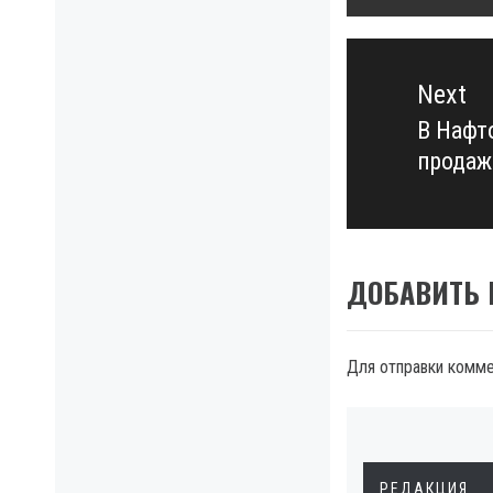
Next
В Нафто
Next
продаж
post:
ДОБАВИТЬ
Для отправки комм
РЕДАКЦИЯ