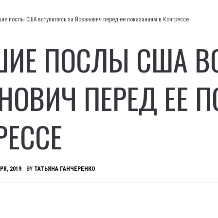
ие послы США вступились за Йованович перед ее показаниям в Конгрессе
ИЕ ПОСЛЫ США ВС
НОВИЧ ПЕРЕД ЕЕ 
РЕССЕ
РЯ, 2019
BY
ТАТЬЯНА ГАНЧЕРЕНКО