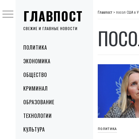
Skip
ГЛАВПОСТ
to
Главпост
>
посол США в 
content
ПОСО
СВЕЖИЕ И ГЛАВНЫЕ НОВОСТИ
Primary
ПОЛИТИКА
Menu
ЭКОНОМИКА
ОБЩЕСТВО
КРИМИНАЛ
ОБРАЗОВАНИЕ
ТЕХНОЛОГИИ
КУЛЬТУРА
ПОЛИТИКА