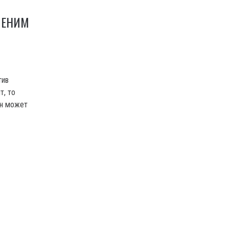
ШЕНИМ
тив
т, то
ин может