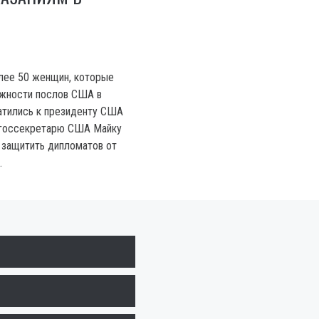
лее 50 женщин, которые
лжности послов США в
атились к президенту США
 госсекретарю США Майку
 защитить дипломатов от
.