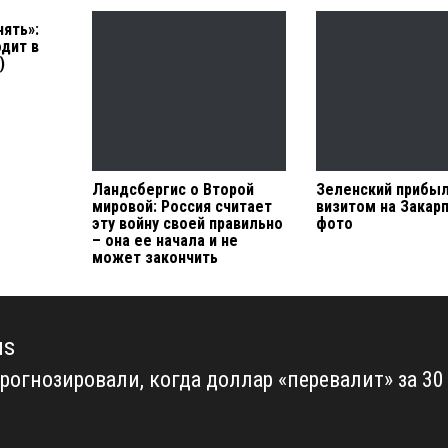
ять»:
одит в
)
Ландсбергис о Второй
Зеленский прибыл
мировой: Россия считает
визитом на Закарп
эту войну своей правильно
фото
– она ее начала и не
может закончить
us
прогнозировали, когда доллар «перевалит» за 30
us