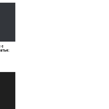
 с
атье: