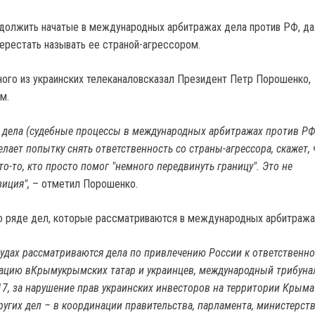
должить начатые в международных арбитражах дела против РФ, д
перестать называть ее страной-агрессором.
ного из украинских телеканаловсказал Президент Петр Порошенко,
м.
дела (судебные процессы в международных арбитражах против РФ 
елает попытку снять ответственность со страны-агрессора, скажет, 
кто-то, кто просто помог "немного передвинуть границу". Это не
иция",
– отметил Порошенко.
о ряде дел, которые рассматриваются в международных арбитража
удах рассматриваются дела по привлечению России к ответственно
ацию вКрымукрымских татар и украинцев, международный трибуна
7, за нарушение прав украинских инвесторов на территории Крыма
ругих дел – в координации правительства, парламента, министерств