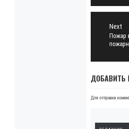
Next
Пожар 
Next
пожарн
post:
ДОБАВИТЬ
Для отправки комм