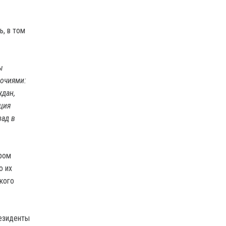
ь, в том
ы
мочиями:
ждан,
ция
зад в
ром
о их
кого
резиденты