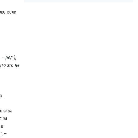
аже если
– ред.),
что это не
х.
сти за
л за
 и
",
–