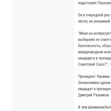
подытожил Порошен
Он в очередной раз 
числе, на указанный
"Меня не интересуе
выбираем не советн
безопасность, обор
международная коал
кандидата в презид
Советский Союз?",
–
Президент Украины
Зеленскимна одном и
кандидат в президе
Дмитрий Разумков.
А тем временемЗеле