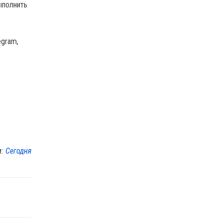
ыполнить
egram,
м:
Сегодня