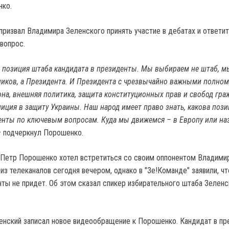
ко.
призвал Владимира Зеленского принять участие в дебатах и ответит
 вопрос.
т позиция штаба кандидата в президенты. Мы выбираем не штаб, м
иков, а Президента. И Президента с чрезвычайно важными полно
она, внешняя политика, защита конституционных прав и свобод гра
иция в защиту Украины. Наш народ имеет право знать, какова пози
енты по ключевым вопросам. Куда мы движемся – в Европу или на
 подчеркнул Порошенко.
 Петр Порошенко хотел встретиться со своим оппонентом Владими
з телеканалов сегодня вечером, однако в "Зе!Команде" заявили, чт
нты не придет. Об этом сказал спикер избирательного штаба Зеленс
нский записал новое видеообращение к Порошенко. Кандидат в п