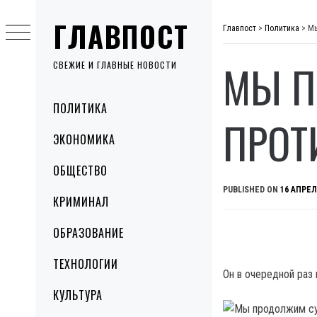
Skip
ГЛАВПОСТ
to
Главпост
>
Политика
>
Мы
content
МЫ П
СВЕЖИЕ И ГЛАВНЫЕ НОВОСТИ
Primary
ПОЛИТИКА
Menu
ПРОТ
ЭКОНОМИКА
ОБЩЕСТВО
PUBLISHED ON
16 АПРЕЛ
КРИМИНАЛ
ОБРАЗОВАНИЕ
ТЕХНОЛОГИИ
Он в очередной раз
КУЛЬТУРА