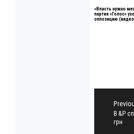
«Власть нужно мен
партия «Голос» ух
оппозицию (видео
Навигация
по
Previo
записям
В &P с
Previo
грн
post: