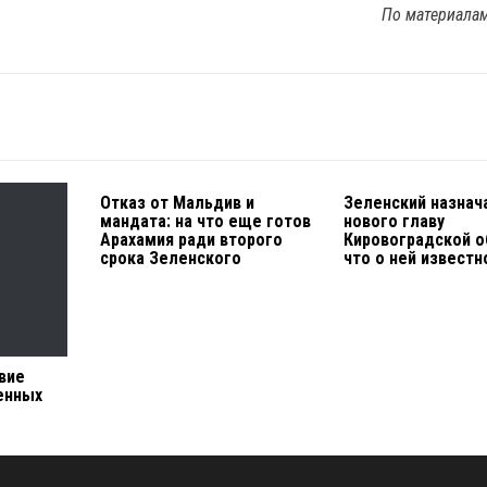
По материала
Отказ от Мальдив и
Зеленский назнач
мандата: на что еще готов
нового главу
Арахамия ради второго
Кировоградской о
срока Зеленского
что о ней известн
вие
енных