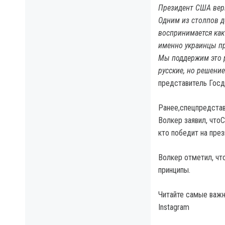
Президент США вери
Одним из столпов д
воспринимается как
именно украинцы пр
Мы поддержим это р
русские, но решени
представитель Гос
Ранее,спецпредстав
Волкер заявил, что
кто победит на пре
Волкер отметил, чт
принципы.
Читайте самые важны
Instagram