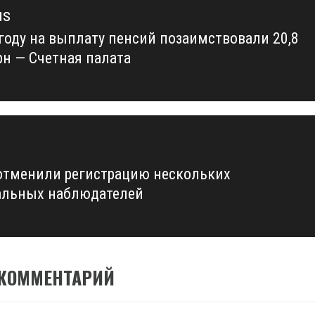
us
 году на выплату пенсий позаимствовали 20,8
us
рн — Счетная палата
отменили регистрацию нескольких
льных наблюдателей
 КОММЕНТАРИЙ