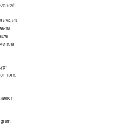
лостной.
о
 нас, но
ления.
вали
метила
Курт
от того,
живают
egram,