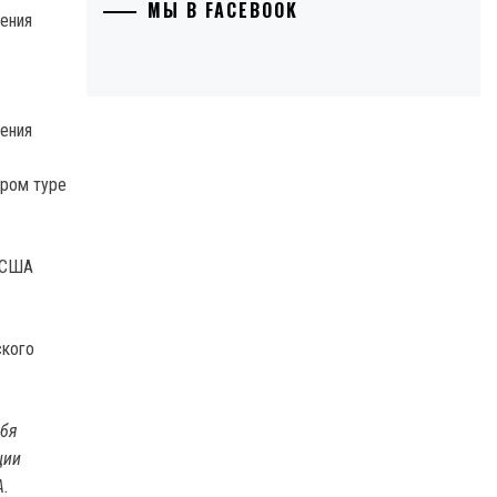
МЫ В FACEBOOK
ления
ления
ором туре
е США
ского
ебя
ции
А.