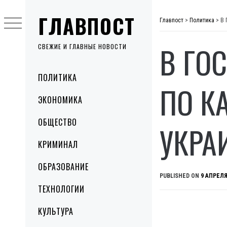
Skip
ГЛАВПОСТ
to
Главпост
>
Политика
>
В 
content
В ГО
СВЕЖИЕ И ГЛАВНЫЕ НОВОСТИ
Primary
ПОЛИТИКА
Menu
ПО К
ЭКОНОМИКА
ОБЩЕСТВО
УКРА
КРИМИНАЛ
ОБРАЗОВАНИЕ
PUBLISHED ON
9 АПРЕЛЯ
ТЕХНОЛОГИИ
КУЛЬТУРА