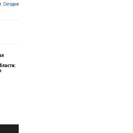
м:
Сегодня
ал
бласти:
о