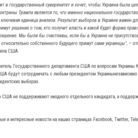
т в государственный суверенитет и хочет, чтобы Украина была це
октрины Трампа является то, что именно национальное государств
 ключевая единица анализа. Результат выборов в Украине важен для
имут решение о том, кто получит власть и какой будет форма прав
ешение. Мы были бы счастливы, если бы в Украине не присутство
е относительно собственного будущего примут сами украинцы",
– от
депа США.
итель Государственного департамента США по вопросам Украины 
США будут сотрудничать с любым президентом Украинынезависимо 
зидентских выборах.
о США не поддерживают ниодного отдельного кандидата, а поддер
е и интересные новости на наших страницах Facebook, Twitter, Tel