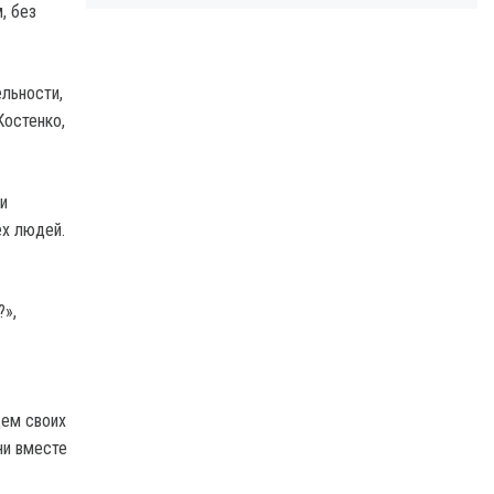
, без
ельности,
Костенко,
и
ех людей.
?»,
цем своих
ни вместе