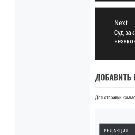
Next
Суд за
Next
незако
post:
ДОБАВИТЬ
Для отправки комм
РЕДАКЦИЯ