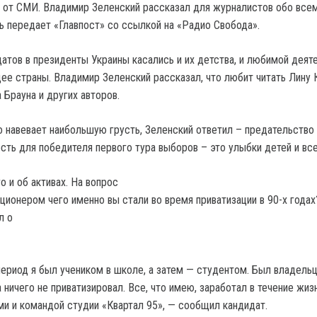
 от СМИ. Владимир Зеленский рассказал для журналистов обо всем
ь передает «Главпост» со ссылкой на «Радио Свобода».
атов в президенты Украины касались и их детства, и любимой деят
щее страны. Владимир Зеленский рассказал, что любит читать Лину 
 Брауна и других авторов.
о навевает наибольшую грусть, Зеленский ответил – предательство 
ость для победителя первого тура выборов – это улыбки детей и вс
 и об активах. На вопрос
ционером чего именно вы стали во время приватизации в 90-х годах
л о
период я был учеником в школе, а затем — студентом. Был владель
 ничего не приватизировал. Все, что имею, заработал в течение жиз
ми и командой студии «Квартал 95», — сообщил кандидат.