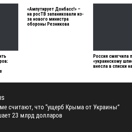
«Ампутирует Донбасс!» –
на росТВ запаниковали из-
за нового министра
обороны Резникова
ить
Россия смягчила 
ров:
«украинскому шпи
внесла в списки н
е
us
уме считают, что “ущерб Крыма от Украины”
us
ает 23 млрд долларов