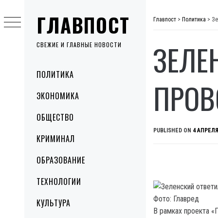
Skip
ГЛАВПОСТ
to
Главпост
>
Политика
>
Зе
content
ЗЕЛЕ
СВЕЖИЕ И ГЛАВНЫЕ НОВОСТИ
Primary
ПОЛИТИКА
Menu
ПРОВ
ЭКОНОМИКА
ОБЩЕСТВО
PUBLISHED ON
4 АПРЕЛЯ
КРИМИНАЛ
ОБРАЗОВАНИЕ
ТЕХНОЛОГИИ
Фото: Главред
КУЛЬТУРА
В рамках проекта «