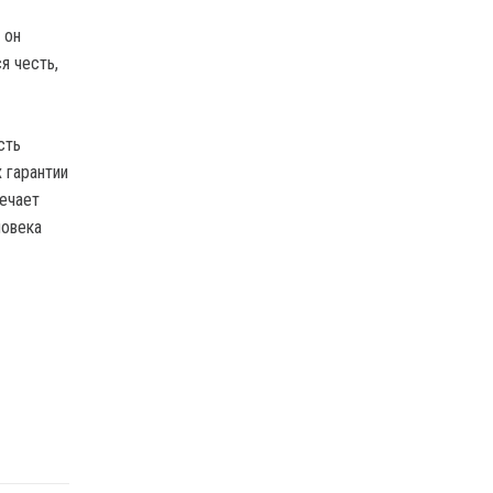
 он
я честь,
сть
 гарантии
ечает
ловека