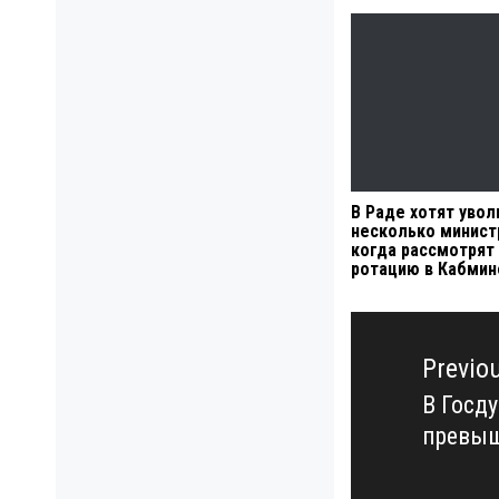
В Раде хотят увол
несколько минист
когда рассмотрят
ротацию в Кабмин
Навигация
по
Previo
записям
В Госд
Previo
превыш
post: