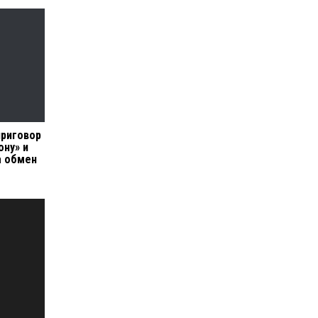
приговор
ону» и
а обмен