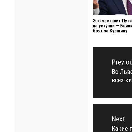
Это заставит Пути
на уступки — Блин
боях за Курщину
Навигация
по
Previo
записям
Во Льв
Previo
всех к
post:
Next
Какие 
Next