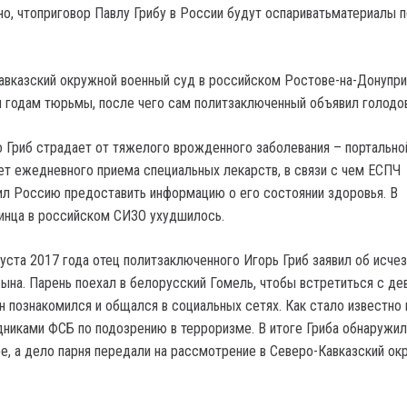
но, чтоприговор Павлу Грибу в России будут оспариватьматериалы 
вказский окружной военный суд в российском Ростове-на-Донупр
и годам тюрьмы, после чего сам политзаключенный объявил голодов
о Гриб страдает от тяжелого врожденного заболевания – портально
ует ежедневного приема специальных лекарств, в связи с чем ЕСПЧ
ил Россию предоставить информацию о его состоянии здоровья. В
инца в российском СИЗО ухудшилось.
густа 2017 года отец политзаключенного Игорь Гриб заявил об исче
сына. Парень поехал в белорусский Гомель, чтобы встретиться с де
н познакомился и общался в социальных сетях. Как стало известно 
никами ФСБ по подозрению в терроризме. В итоге Гриба обнаружил
е, а дело парня передали на рассмотрение в Северо-Кавказский ок