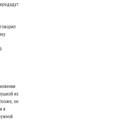
передадут
иговорил
ку.
й
зновении
вушкой из
позже, он
и в
ружной