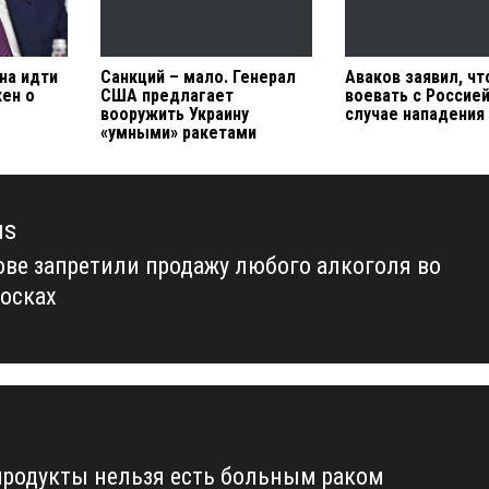
на идти
Санкций – мало. Генерал
Аваков заявил, чт
кен о
США предлагает
воевать с Россией
вооружить Украину
случае нападения
«умными» ракетами
us
ове запретили продажу любого алкоголя во
us
иосках
продукты нельзя есть больным раком