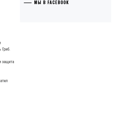
МЫ В FACEBOOK
и
 Гриб.
ли защита
ратил