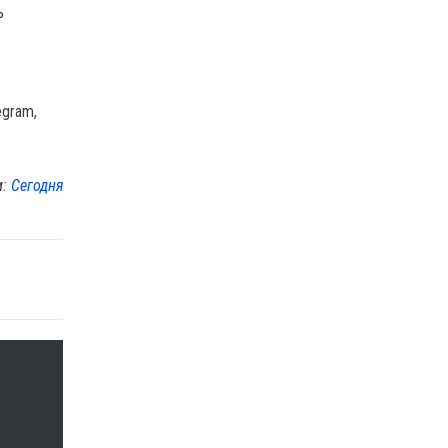
ь
egram,
м:
Сегодня