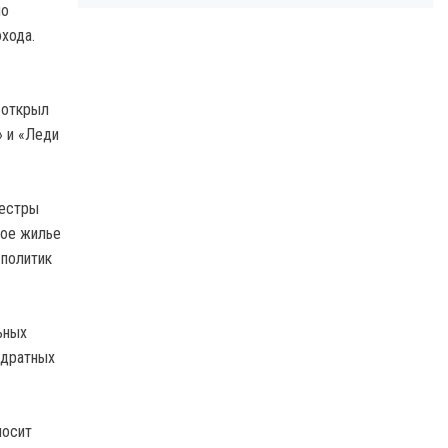
по
охода.
 открыл
» и «Леди
сестры
вое жилье
 политик
ьных
адратных
носит