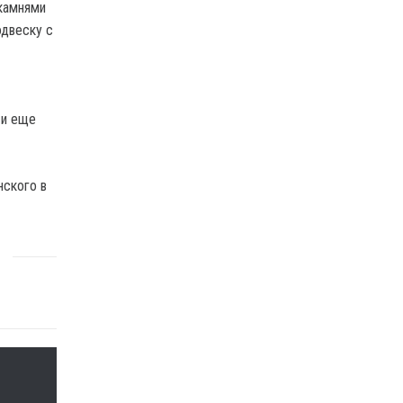
 камнями
одвеску с
 и еще
нского в