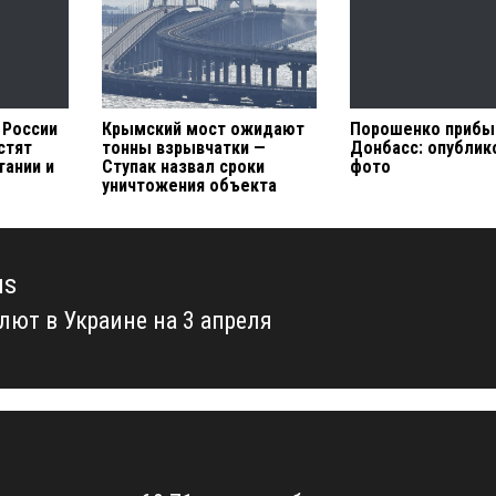
 России
Крымский мост ожидают
Порошенко прибы
стят
тонны взрывчатки —
Донбасс: опубли
тании и
Ступак назвал сроки
фото
уничтожения объекта
us
лют в Украине на 3 апреля
us