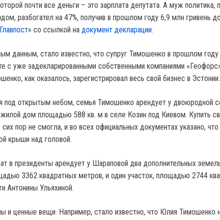
которой почти все деньги – это зарплата депутата. А муж политика, 
дом, разбогател на 47%, получив в прошлом году 6,9 млн гривень д
Главпост
» со ссылкой на
документ декларации
.
ым данным, стало известно, что супруг Тимошенко в прошлом году
те с уже задекларированными собственными компаниями «Геофорс
енко, как оказалось, зарегистрировал весь свой бизнес в Эстонии.
я под открытым небом, семья Тимошенко арендует у двоюродной 
жилой дом площадью 588 кв. м в селе Козин под Киевом. Купить с
сих пор не смогла, и во всех официальных документах указано, что
ой крыши над головой.
ат в президенты арендует у Шараповой два дополнительных земел
щадью 3362 квадратных метров, и один участок, площадью 2744 кв
ти Антонины Ульяхиной.
ны и ценные вещи. Например, стало известно, что Юлия Тимошенко 