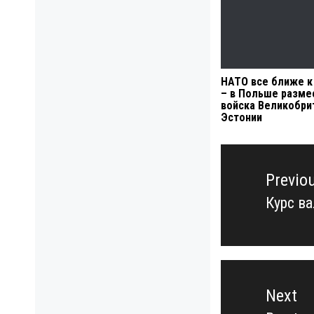
НАТО все ближе к
– в Польше разме
войска Великобри
Эстонии
Навигация
по
Previo
записям
Курс ва
Previo
post:
Next