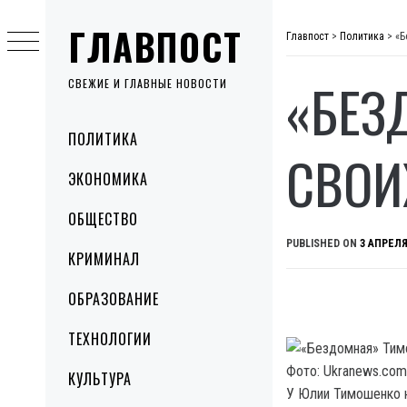
Skip
ГЛАВПОСТ
to
Главпост
>
Политика
>
«Б
content
«БЕЗ
СВЕЖИЕ И ГЛАВНЫЕ НОВОСТИ
Primary
ПОЛИТИКА
Menu
СВОИ
ЭКОНОМИКА
ОБЩЕСТВО
PUBLISHED ON
3 АПРЕЛЯ
КРИМИНАЛ
ОБРАЗОВАНИЕ
ТЕХНОЛОГИИ
Фото: Ukranews.com
КУЛЬТУРА
У Юлии Тимошенко н