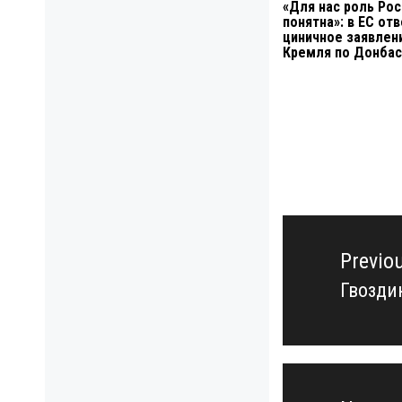
«Для нас роль Рос
понятна»: в ЕС от
циничное заявлен
Кремля по Донбас
Навигация
по
Previo
записям
Гвозди
Previo
post: