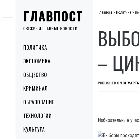
Skip
ГЛАВПОСТ
to
Главпост
>
Политика
>
Вы
content
ВЫБО
СВЕЖИЕ И ГЛАВНЫЕ НОВОСТИ
Primary
ПОЛИТИКА
Menu
– ЦИ
ЭКОНОМИКА
ОБЩЕСТВО
PUBLISHED ON
31 МАРТА
КРИМИНАЛ
ОБРАЗОВАНИЕ
ТЕХНОЛОГИИ
Избирательные учас
КУЛЬТУРА