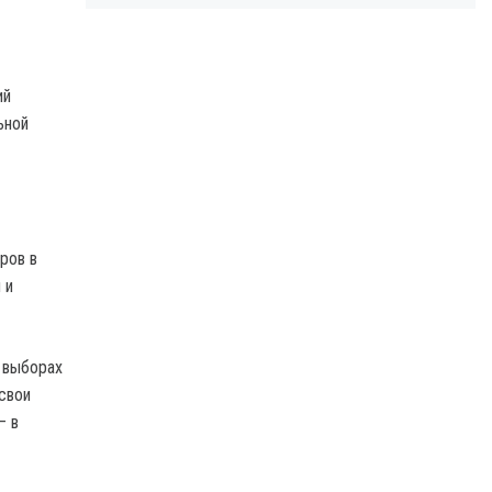
ий
ьной
ров в
 и
а выборах
свои
– в