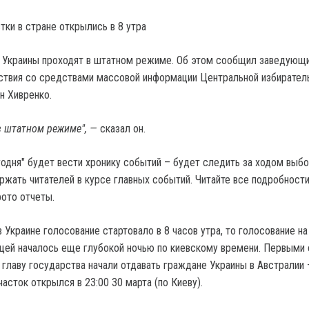
тки в стране открылись в 8 утра
 Украины проходят в штатном режиме. Об этом сообщил заведующ
ствия со средствами массовой информации Центральной избирател
н Хивренко.
в штатном режиме", —
сказал он.
годня" будет вести хронику событий – будет следить за ходом выбо
ржать читателей в курсе главных событий. Читайте все подробности
фото отчеты.
в Украине голосование стартовало в 8 часов утра, то голосование н
ицей началось еще глубокой ночью по киевскому времени. Первыми 
 главу государства начали отдавать граждане Украины в Австралии 
часток открылся в 23:00 30 марта (по Киеву).