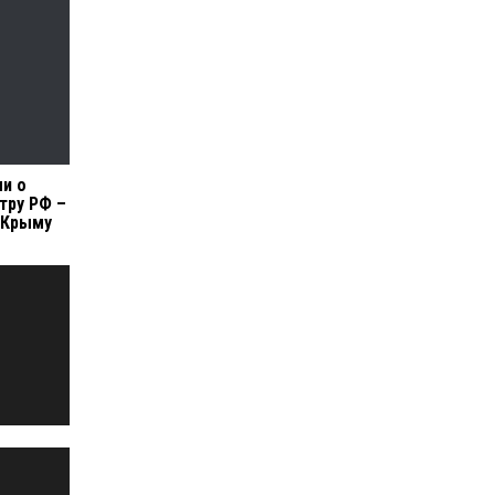
ли о
тру РФ –
в Крыму