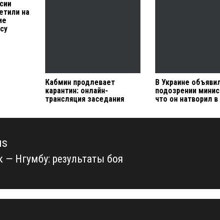
сии
ветили на
ие
су
Кабмин продлевает
В Украине объяви
карантин: онлайн-
подозрении минис
трансляция заседания
что он натворил 
us
к — Нгумбу: результаты боя
us