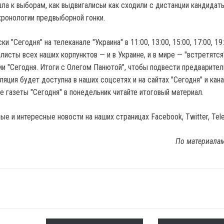
шла к выборам, как выдвигалисьи как сходили с дистанции кандидат
хронологии предвыборной гонки.
 "Сегодня" на телеканале "Украина" в 11:00, 13:00, 15:00, 17:00, 19
алисты всех наших корпунктов — и в Украине, и в мире — "встретятся
и "Сегодня. Итоги с Олегом Панютой", чтобы подвести предварите
ляция будет доступна в наших соцсетях и на сайтах "Сегодня" и кан
ре газеты "Сегодня" в понедельник читайте итоговый материал.
е и интересные новости на наших страницах Facebook, Twitter, Tel
По материала