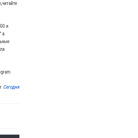
ы,читайте
:00 и
" в
льные
ала
egram
м:
Сегодня