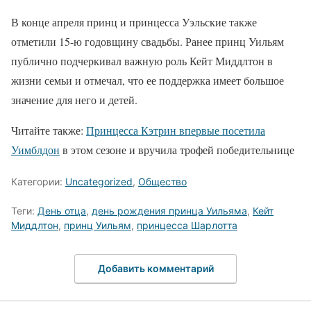
В конце апреля принц и принцесса Уэльские также
отметили 15-ю годовщину свадьбы. Ранее принц Уильям
публично подчеркивал важную роль Кейт Миддлтон в
жизни семьи и отмечал, что ее поддержка имеет большое
значение для него и детей.
Читайте также:
Принцесса Кэтрин впервые посетила
Уимблдон
в этом сезоне и вручила трофей победительнице
Категории:
Uncategorized
,
Общество
Теги:
День отца
,
день рождения принца Уильяма
,
Кейт
Миддлтон
,
принц Уильям
,
принцесса Шарлотта
Добавить комментарий