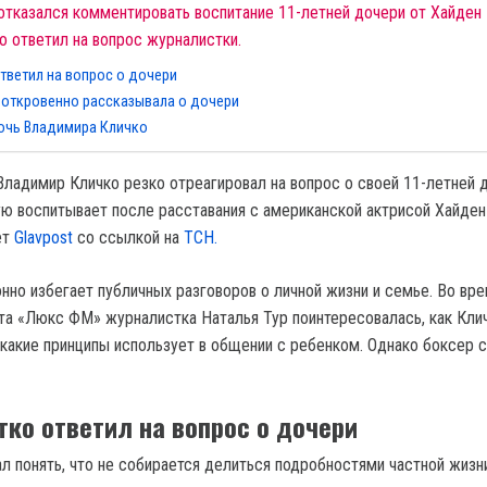
отказался комментировать воспитание 11-летней дочери от Хайден
о ответил на вопрос журналистки.
тветил на вопрос о дочери
 откровенно рассказывала о дочери
очь Владимира Кличко
Владимир Кличко резко отреагировал на вопрос о своей 11-летней 
ую воспитывает после расставания с американской актрисой Хайден
ет
Glavpost
со ссылкой на
ТСН.
нно избегает публичных разговоров о личной жизни и семье. Во вр
та «Люкс ФМ» журналистка Наталья Тур поинтересовалась, как Кли
 какие принципы использует в общении с ребенком. Однако боксер 
тко ответил на вопрос о дочери
л понять, что не собирается делиться подробностями частной жизни