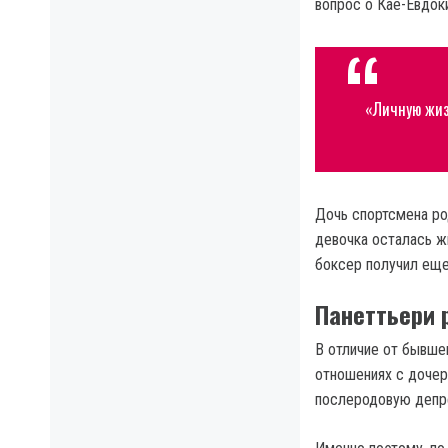
вопрос о Кае-Евдок
«Личную жиз
Дочь спортсмена ро
девочка осталась ж
боксер получил еще
Панеттьери 
В отличие от бывше
отношениях с дочер
послеродовую депре