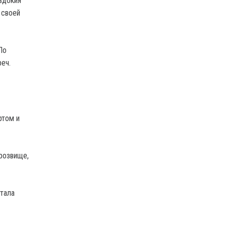
вдокия
 своей
По
еч.
ртом и
розвище,
стала