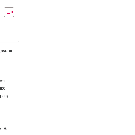
дочери
емя
чко
сразу
. На