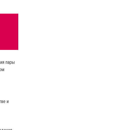
ния пары
ком
тве и