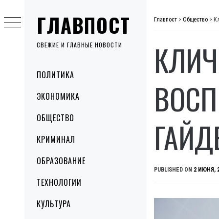
Skip
ГЛАВПОСТ
to
Главпост
>
Общество
>
К
content
КЛИЧ
СВЕЖИЕ И ГЛАВНЫЕ НОВОСТИ
Primary
ПОЛИТИКА
Menu
ВОСП
ЭКОНОМИКА
ОБЩЕСТВО
ГАЙД
КРИМИНАЛ
ОБРАЗОВАНИЕ
PUBLISHED ON
2 ИЮНЯ, 
ТЕХНОЛОГИИ
КУЛЬТУРА