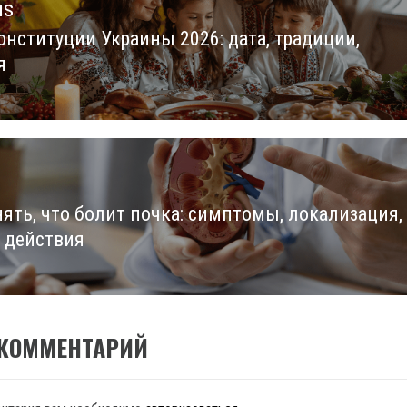
us
онституции Украины 2026: дата, традиции,
us
я
нять, что болит почка: симптомы, локализация,
 действия
 КОММЕНТАРИЙ