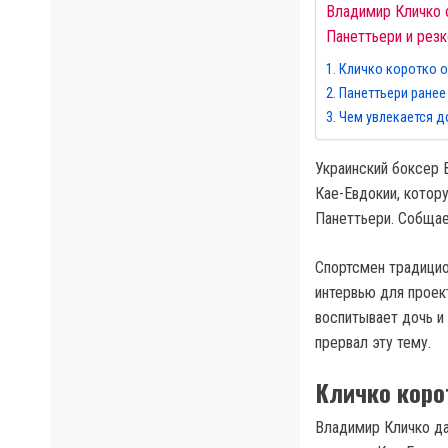
Владимир Кличко 
Панеттьери и резк
Кличко коротко о
Панеттьери ранее
Чем увлекается д
Украинский боксер 
Кае-Евдокии, котор
Панеттьери. Собща
Спортсмен традицио
интервью для проек
воспитывает дочь и
прервал эту тему.
Кличко коро
Владимир Кличко да