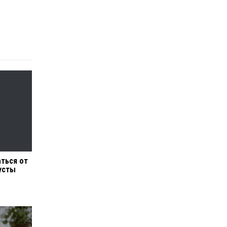
аться от
усты