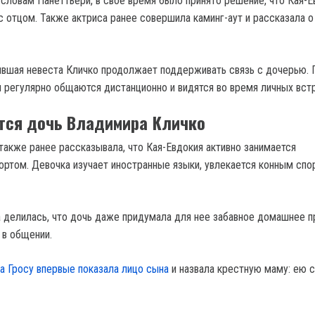
 словам Панеттьери, в свое время было принято решение, что Кая-Е
с отцом. Также актриса ранее совершила каминг-аут и рассказала о
ывшая невеста Кличко продолжает поддерживать связь с дочерью. 
и регулярно общаются дистанционно и видятся во время личных встр
тся дочь Владимира Кличко
также ранее рассказывала, что Кая-Евдокия активно занимается
ортом. Девочка изучает иностранные языки, увлекается конным спо
а делилась, что дочь даже придумала для нее забавное домашнее п
 в общении.
а Гросу впервые показала лицо сына
и назвала крестную маму: ею 