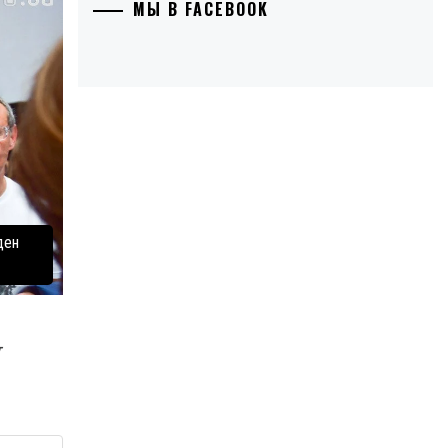
МЫ В FACEBOOK
ден
т