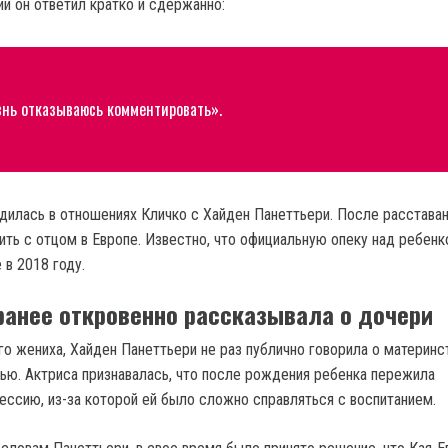
ии он ответил кратко и сдержанно:
нь отказываюсь комментировать».
дилась в отношениях Кличко с Хайден Панеттьери. После расстава
ить с отцом в Европе. Известно, что официальную опеку над ребен
 в 2018 году.
ранее откровенно рассказывала о дочери
го жениха, Хайден Панеттьери не раз публично говорила о материнс
ью. Актриса признавалась, что после рождения ребенка пережила
ссию, из-за которой ей было сложно справляться с воспитанием.