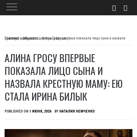
Skip
to
Главпост
>
Общество
>
Алина Гросу впервые показала лицо сына и назвала крестную маму: ею стала Ирина Билык
content
АЛИНА ГРОСУ ВПЕРВЫЕ
ПОКАЗАЛА ЛИЦО СЫНА И
НАЗВАЛА КРЕСТНУЮ МАМУ: ЕЮ
СТАЛА ИРИНА БИЛЫК
PUBLISHED ON
1 ИЮНЯ, 2026
BY
НАТАЛИЯ НЕМЧЕНКО