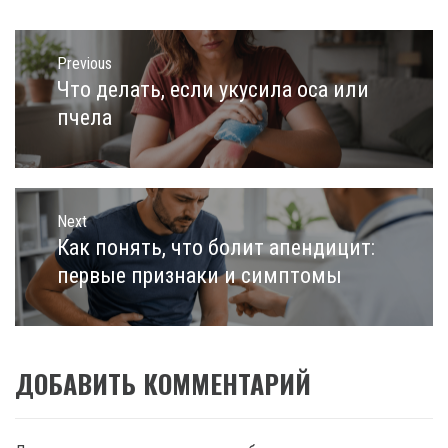
Навигация
по
Previous
записям
Что делать, если укусила оса или
Previous
post:
пчела
Next
Как понять, что болит апендицит:
Next
post:
первые признаки и симптомы
ДОБАВИТЬ КОММЕНТАРИЙ