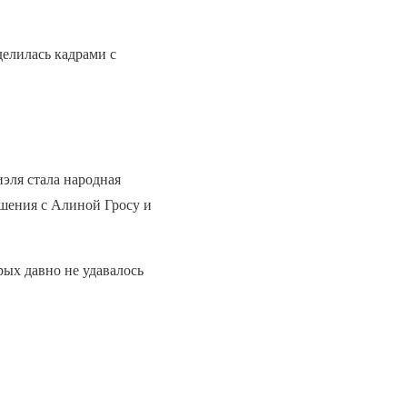
елилась кадрами с
эля стала народная
шения с Алиной Гросу и
рых давно не удавалось