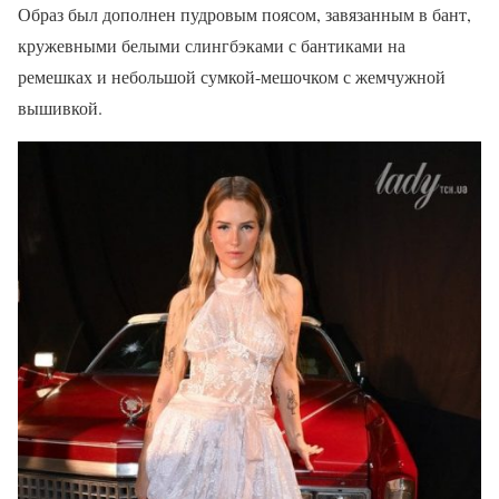
Образ был дополнен пудровым поясом, завязанным в бант,
кружевными белыми слингбэками с бантиками на
ремешках и небольшой сумкой-мешочком с жемчужной
вышивкой.