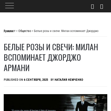
Skip
to
Главпост
>
Общество
>
Белые розы и свечи: Милан вспоминает Джорджо Армани
content
БЕЛЫЕ РОЗЫ И СВЕЧИ: МИЛАН
ВСПОМИНАЕТ ДЖОРДЖО
АРМАНИ
PUBLISHED ON
6 СЕНТЯБРЯ, 2025
BY
НАТАЛИЯ НЕМЧЕНКО