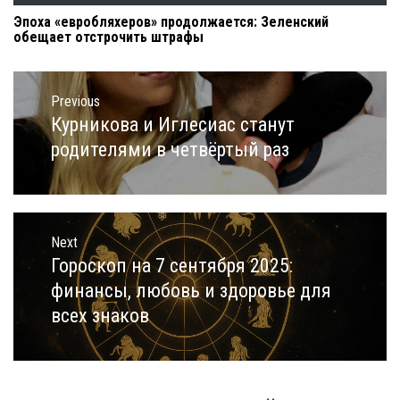
Эпоха «евробляхеров» продолжается: Зеленский
обещает отстрочить штрафы
Навигация
по
Previous
записям
Курникова и Иглесиас станут
Previous
post:
родителями в четвёртый раз
Next
Гороскоп на 7 сентября 2025:
Next
post:
финансы, любовь и здоровье для
всех знаков