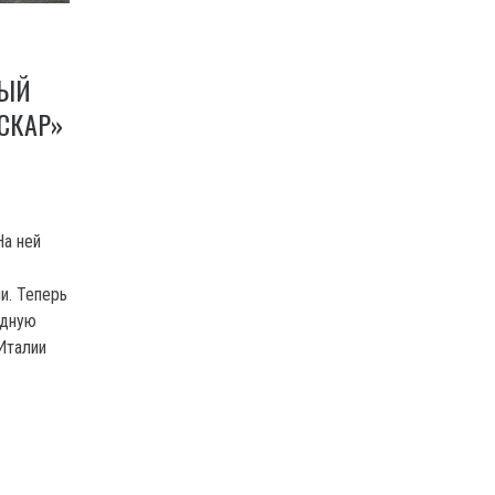
НЫЙ
СКАР»
На ней
и. Теперь
одную
Италии