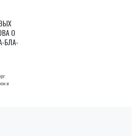
ВЫХ
ОВА О
А-БЛА-
ерг
он и