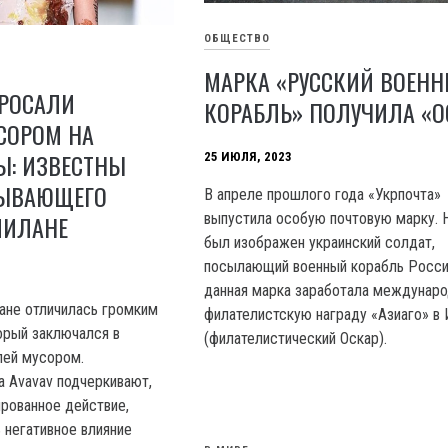
ОБЩЕСТВО
МАРКА «РУССКИЙ ВОЕН
БРОСАЛИ
КОРАБЛЬ» ПОЛУЧИЛА «О
СОРОМ НА
Ы: ИЗВЕСТНЫ
25 ИЮЛЯ, 2023
ЗЫВАЮЩЕГО
В апреле прошлого года «Укрпочта»
МИЛАНЕ
выпустила особую почтовую марку. 
был изображен украинский солдат,
посылающий военный корабль Росси
данная марка заработала междунар
ане отличилась громким
филателистскую награду «Азиаго» в 
орый заключался в
(филателистический Оскар).
лей мусором.
а Avavav подчеркивают,
ированное действие,
 негативное влияние