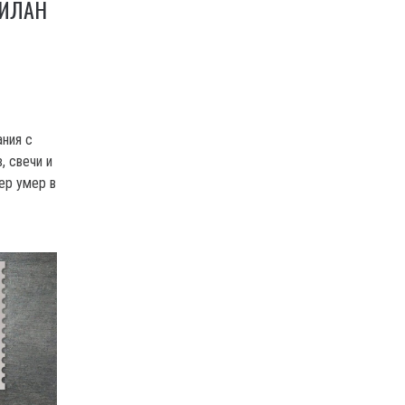
МИЛАН
ния с
, свечи и
ер умер в