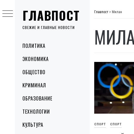
Skip
ГЛАВПОСТ
to
Главпост
>
Милан
content
МИЛ
СВЕЖИЕ И ГЛАВНЫЕ НОВОСТИ
Primary
ПОЛИТИКА
Menu
ЭКОНОМИКА
ОБЩЕСТВО
КРИМИНАЛ
ОБРАЗОВАНИЕ
ТЕХНОЛОГИИ
КУЛЬТУРА
СПОРТ
СПОРТ