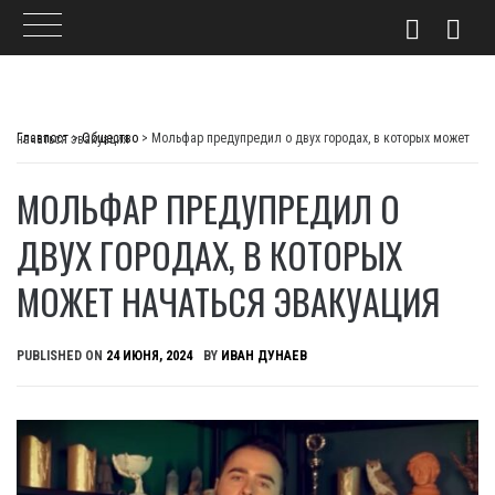
Skip
to
Главпост
>
Общество
>
Мольфар предупредил о двух городах, в которых может начаться эвакуация
content
МОЛЬФАР ПРЕДУПРЕДИЛ О
ДВУХ ГОРОДАХ, В КОТОРЫХ
МОЖЕТ НАЧАТЬСЯ ЭВАКУАЦИЯ
PUBLISHED ON
24 ИЮНЯ, 2024
BY
ИВАН ДУНАЕВ