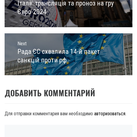
post:
Італії: трансляція та проноз на гру
Євро-2024
Next
Рада ЄС схвалила 14-й пакет
Next
post:
санкцій проти рф
ДОБАВИТЬ КОММЕНТАРИЙ
Для отправки комментария вам необходимо
авторизоваться
.