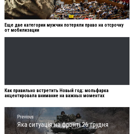
Еще две категории мужчин потеряли право на отсрочку
от мобилизации
Как правильно встретить Новый год: мольфарка
акцентировала внимание на важных моментах
Навигация
по
Previous
записям
Яка ситуація на фронті 26 грудня
Previous
post: