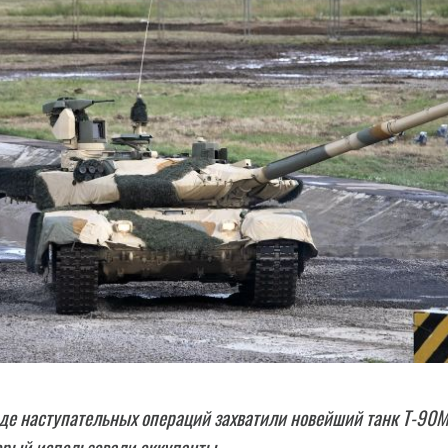
де наступательных операций захватили новейший танк Т-90
орый использовали оккупанты.