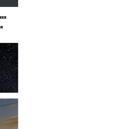
ики
ии