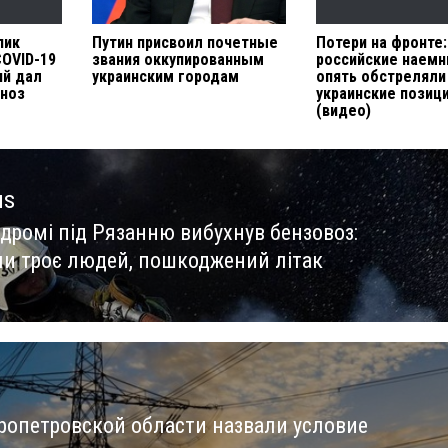
пик
Путин присвоил почетные
Потери на фронте:
OVID-19
звания оккупированным
российские наемн
ий дал
украинским городам
опять обстреляли
гноз
украинские позиц
(видео)
us
одромі під Рязанню вибухнув бензовоз:
us
ли троє людей, пошкоджений літак
ропетровской области назвали условие