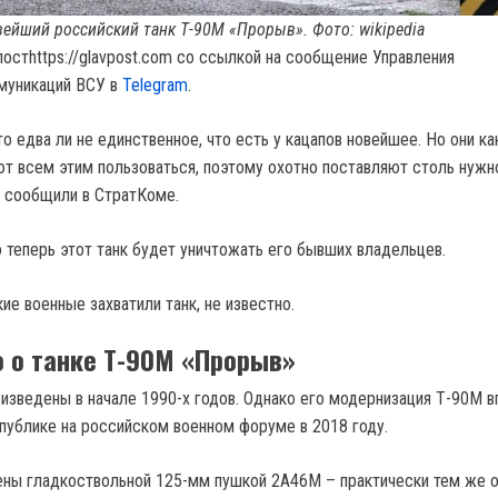
ейший российский танк Т-90М «Прорыв». Фото: wikipedia
постhttps://glavpost.com со ссылкой на сообщение Управления
муникаций ВСУ в
Telegram
.
 едва ли не единственное, что есть у кацапов новейшее. Но они ка
еют всем этим пользоваться, поэтому охотно поставляют столь нужн
 сообщили в СтратКоме.
о теперь этот танк будет уничтожать его бывших владельцев.
ие военные захватили танк, не известно.
о о танке Т-90М «Прорыв»
оизведены в начале 1990-х годов. Однако его модернизация Т-90М 
публике на российском военном форуме в 2018 году.
ны гладкоствольной 125-мм пушкой 2А46М – практически тем же 