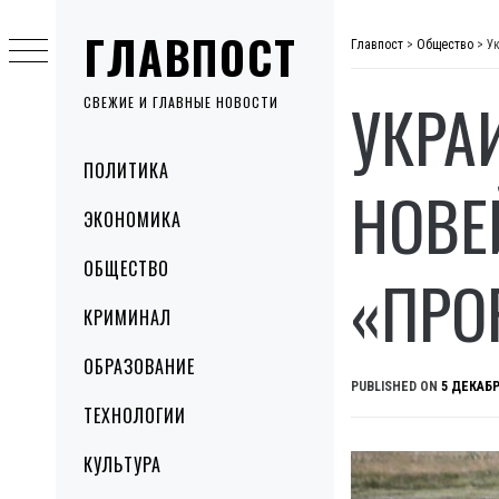
Skip
ГЛАВПОСТ
to
Главпост
>
Общество
>
У
content
УКРА
СВЕЖИЕ И ГЛАВНЫЕ НОВОСТИ
Primary
ПОЛИТИКА
Menu
НОВЕ
ЭКОНОМИКА
ОБЩЕСТВО
«ПРО
КРИМИНАЛ
ОБРАЗОВАНИЕ
PUBLISHED ON
5 ДЕКАБР
ТЕХНОЛОГИИ
КУЛЬТУРА