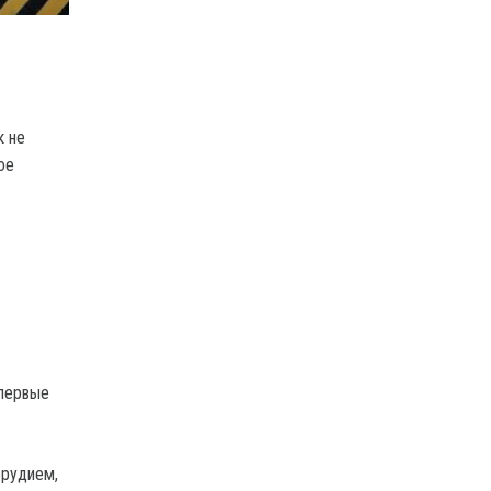
к не
ое
впервые
орудием,