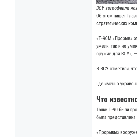
ВСУ затрофеили нов
Об этом пишет Глав
стратегических ком
«Т-90М «Прорыв» это
умели, так и не ум
оружие для ВСУ», —
В ВСУ отметили, чт
Где именно украиснк
Что известн
Танки Т-90 были пр
была представлена 
«Прорывы» вооруже