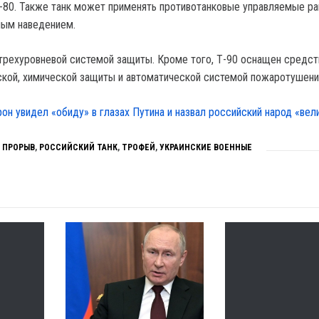
Т-80. Также танк может применять противотанковые управляемые р
ным наведением.
рехуровневой системой защиты. Кроме того, Т-90 оснащен средс
ской, химической защиты и автоматической системой пожаротушени
он увидел «обиду» в глазах Путина и назвал российский народ «вел
,
ПРОРЫВ
,
РОССИЙСКИЙ ТАНК
,
ТРОФЕЙ
,
УКРАИНСКИЕ ВОЕННЫЕ