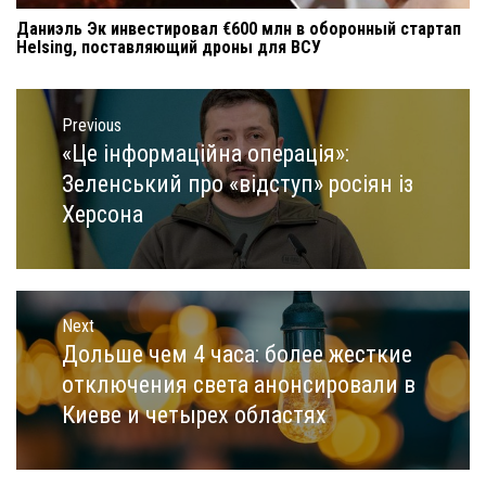
Даниэль Эк инвестировал €600 млн в оборонный стартап
Helsing, поставляющий дроны для ВСУ
Навигация
по
Previous
записям
«Це інформаційна операція»:
Previous
post:
Зеленський про «відступ» росіян із
Херсона
Next
Дольше чем 4 часа: более жесткие
Next
post:
отключения света анонсировали в
Киеве и четырех областях