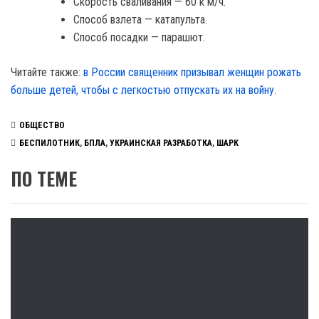
Скорость сваливания — 60 к м/ч.
Способ взлета — катапульта.
Способ посадки — парашют.
Читайте также:
в России священник призывал женщин рожать
больше детей, чтобы с легкостью отпускать их на войну.
ОБЩЕСТВО
БЕСПИЛОТНИК
,
БПЛА
,
УКРАИНСКАЯ РАЗРАБОТКА
,
ШАРК
ПО ТЕМЕ