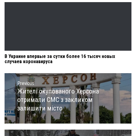
В Украине впервые за сутки более 16 тысяч новых
случаев коронавируса
Навигация
по
Previous
записям
Жителі окупованого Херсона
Previous
post:
отримали СМС з закликом
залишити місто