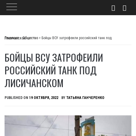
Skip
to
Главпост
>
Общество
>
Бойцы ВСУ затрофеили российский танк под Лисичанском
content
БОЙЦЫ ВСУ ЗАТРОФЕИЛИ
РОССИЙСКИЙ ТАНК ПОД
ЛИСИЧАНСКОМ
PUBLISHED ON
19 ОКТЯБРЯ, 2022
BY
ТАТЬЯНА ГАНЧЕРЕНКО