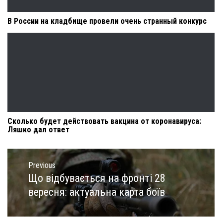
В России на кладбище провели очень странный конкурс
Сколько будет действовать вакцина от коронавируса:
Ляшко дал ответ
Навигация
по
Previous
записям
Що відбувається на фронті 28
Previous
post:
вересня: актуальна карта боїв