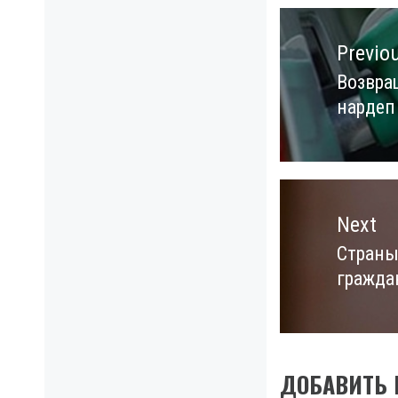
Навигация
по
Previo
записям
Возвра
Previo
нардеп
post:
Next
Страны
Next
гражда
post:
ДОБАВИТЬ