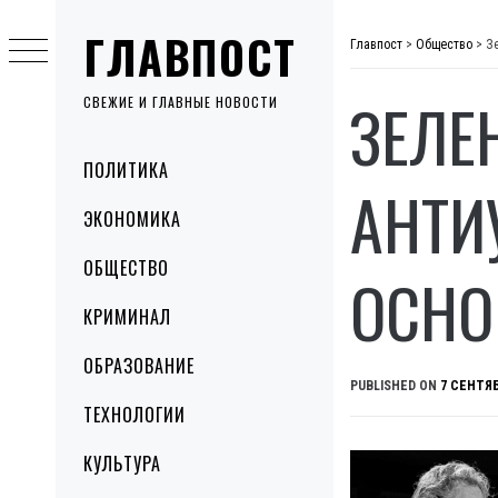
Skip
ГЛАВПОСТ
to
Главпост
>
Общество
>
З
content
ЗЕЛЕ
СВЕЖИЕ И ГЛАВНЫЕ НОВОСТИ
Primary
ПОЛИТИКА
Menu
АНТИ
ЭКОНОМИКА
ОБЩЕСТВО
ОСНО
КРИМИНАЛ
ОБРАЗОВАНИЕ
PUBLISHED ON
7 СЕНТЯБ
ТЕХНОЛОГИИ
КУЛЬТУРА