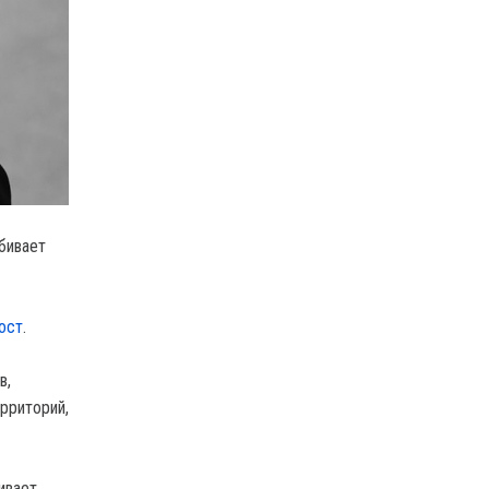
бивает
ост
.
в,
рриторий,
ивает