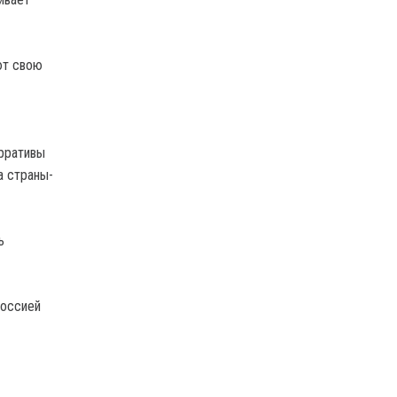
ют свою
арративы
а страны-
ь
Россией