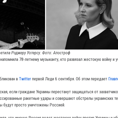
ветила Роджеру Уотерсу. Фото: Апостроф
 напомнила 78-летнему музыканту, кто развязал жестокую войну и у
бликован в
Twitter
первой Леди 6 сентября. Об этом передает
Главп
ская, если граждане Украины перестанут защищаться от захватчико
ссированные ракетные удары и совершают обстрелы украинских те
ы будут просто уничтожены Россией.
ила, что именно Россия ведет жестокую войну против Украины и уб