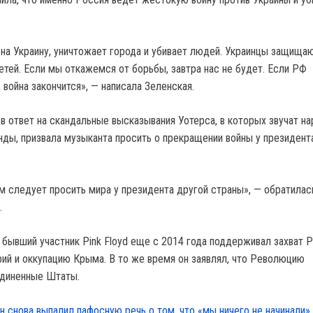
 на Украину, уничтожает города и убивает людей. Украинцы защища
етей. Если мы откажемся от борьбы, завтра нас не будет. Если РФ
 война закончится», — написала Зеленская.
 в ответ на скандальные высказывания Уотерса, в которых звучат н
нды, призвала музыканта просить о прекращении войны у президент
м следует просить мира у президента другой страны», — обратилас
.
о бывший участник Pink Floyd еще с 2014 года поддерживал захват 
рий и оккупацию Крыма. В то же время он заявлял, что Революцию
единенные Штаты.
н снова выпалил пафосную речь о том, что «мы ничего не начинали».