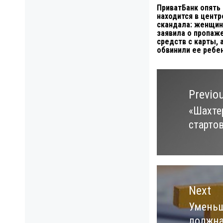
ПриватБанк опять
находится в центр
скандала: женщин
заявила о пропаж
средств с карты, 
обвинили ее ребе
Навигация
по
Previo
записям
«Шахте
Previo
старто
post:
Next
Уменьш
Next
должна