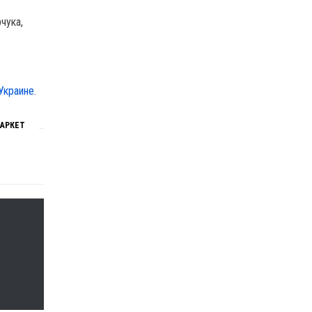
чука,
Украине.
АРКЕТ