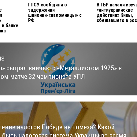
ГПСУ сообщили о
В ГБР начали изуч
е
задержании
«антиукраинские
а
шпионки-«паломницы» с
действия» Кивы,
е
РФ
сбежавшего в ро
а в банке
нка
us
р» сыграл вничью с «Металлистом 1925» в
us
вом матче 32 чемпионата УПЛ
ение налогов Победе не помеха? Какой
 быть налоговая система Украины во время