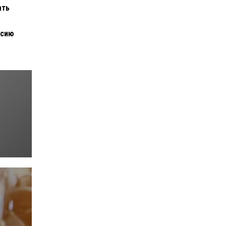
ать
ссию