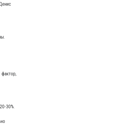
 Денис
ны.
 фактор,
20-30%.
ьно