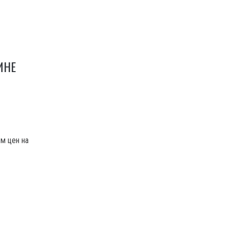
ИНЕ
О
м цен на