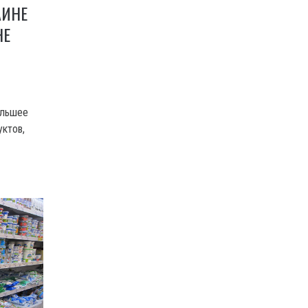
АИНЕ
НЕ
ольшее
уктов,