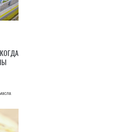
 КОГДА
НЫ
масла.