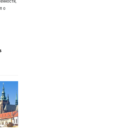
енности,
л о
Б