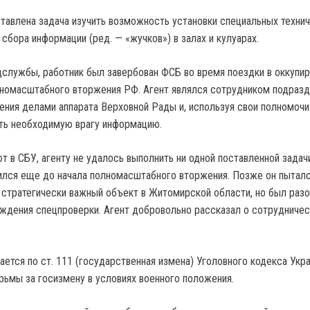
тавлена задача изучить возможность установки специальных техни
сбора информации (ред. — «жучков») в залах и кулуарах.
службы, работник был завербован ФСБ во время поездки в оккупи
номасштабного вторжения РФ. Агент являлся сотрудником подраз
ения делами аппарата Верховной Рады и, используя свои полномочия
ть необходимую врагу информацию.
т в СБУ, агенту не удалось выполнить ни одной поставленной задач
лился еще до начала полномасштабного вторжения. Позже он пытал
 стратегически важный объект в Житомирской области, но был раз
ждения спецпроверки. Агент добровольно рассказал о сотрудничес
ется по ст. 111 (государственная измена) Уголовного кодекса Укр
юрьмы за госизмену в условиях военного положения.