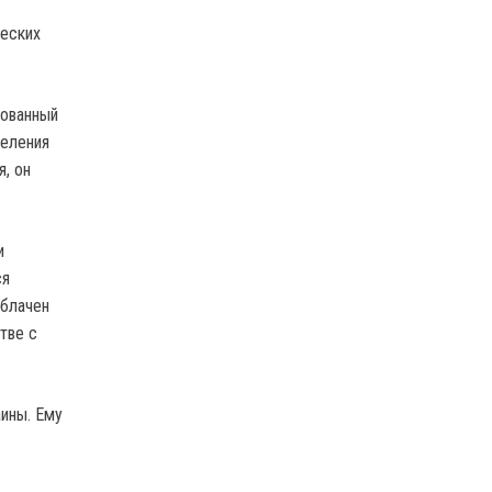
ческих
рованный
деления
, он
и
ся
облачен
тве с
аины. Ему