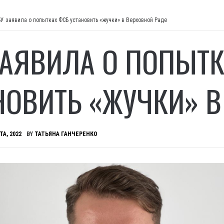
БУ заявила о попытках ФСБ установить «жучки» в Верховной Раде
ЗАЯВИЛА О ПОПЫТ
НОВИТЬ «ЖУЧКИ» В
ТА, 2022
BY
ТАТЬЯНА ГАНЧЕРЕНКО