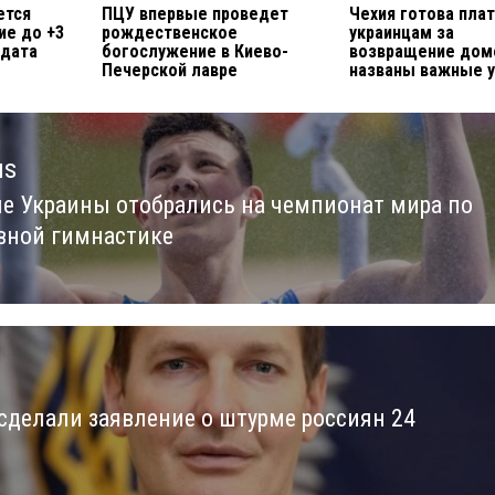
ется
ПЦУ впервые проведет
Чехия готова пла
ие до +3
рождественское
украинцам за
 дата
богослужение в Киево-
возвращение дом
Печерской лавре
названы важные 
us
е Украины отобрались на чемпионат мира по
us
вной гимнастике
сделали заявление о штурме россиян 24