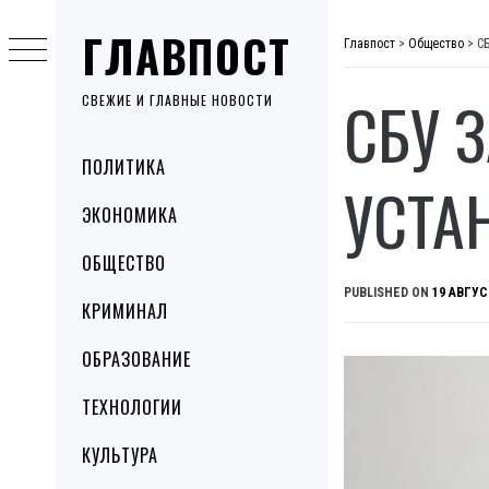
Skip
ГЛАВПОСТ
to
Главпост
>
Общество
>
С
content
СБУ 
СВЕЖИЕ И ГЛАВНЫЕ НОВОСТИ
Primary
ПОЛИТИКА
Menu
УСТА
ЭКОНОМИКА
ОБЩЕСТВО
PUBLISHED ON
19 АВГУС
КРИМИНАЛ
ОБРАЗОВАНИЕ
ТЕХНОЛОГИИ
КУЛЬТУРА