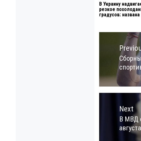
В Украину надвига
резкое похолодан
градусов: названа
Навигация
по
Previo
записям
Сборны
Previo
спорти
post:
Next
В МВД 
Next
августа
post: