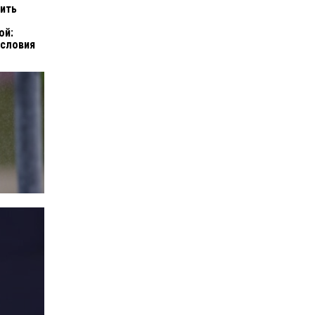
тить
ой:
условия