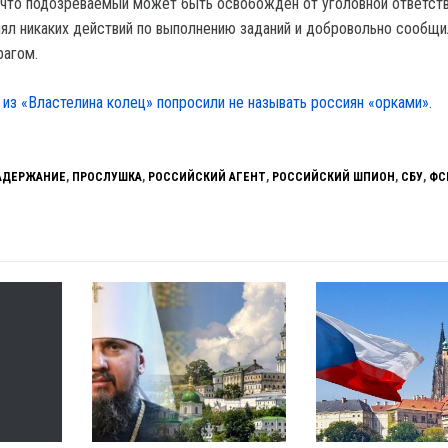
 что подозреваемый может быть освобожден от уголовной ответств
нял никаких действий по выполнению заданий и добровольно сообщи
рагом.
 из «Властелина колец» попросили не называть россиян «орками».
АДЕРЖАНИЕ
,
ПРОСЛУШКА
,
РОССИЙСКИЙ АГЕНТ
,
РОССИЙСКИЙ ШПИОН
,
СБУ
,
ФС