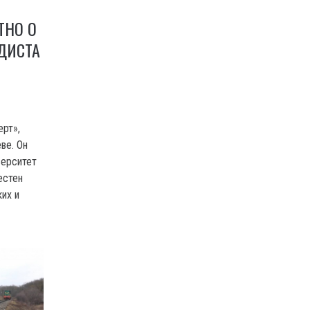
ТНО О
ДИСТА
ерт»,
ве. Он
верситет
естен
ких и