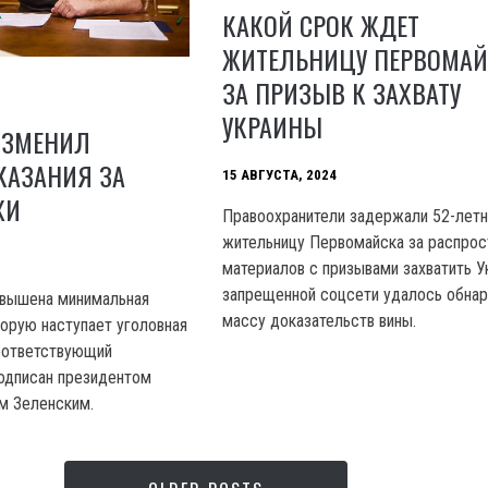
КАКОЙ СРОК ЖДЕТ
ЖИТЕЛЬНИЦУ ПЕРВОМАЙ
ЗА ПРИЗЫВ К ЗАХВАТУ
УКРАИНЫ
ИЗМЕНИЛ
КАЗАНИЯ ЗА
15 АВГУСТА, 2024
ЖИ
Правоохранители задержали 52-лет
жительницу Первомайска за распрос
материалов с призывами захватить У
запрещенной соцсети удалось обна
овышена минимальная
массу доказательств вины.
торую наступает уголовная
оответствующий
одписан президентом
м Зеленским.