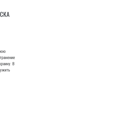
СКА
нюю
транение
краину. В
ружить