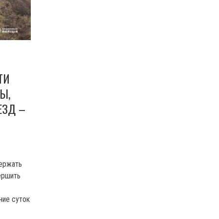
ТИ
Ы,
ЕЗД –
держать
ершить
ние суток