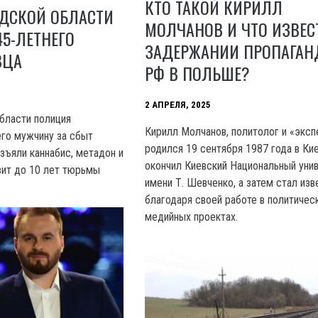
КТО ТАКОЙ КИРИЛЛ
АДСКОЙ ОБЛАСТИ
МОЛЧАНОВ И ЧТО ИЗВЕС
5-ЛЕТНЕГО
ЗАДЕРЖАНИИ ПРОПАГАН
ВЦА
РФ В ПОЛЬШЕ?
2 АПРЕЛЯ, 2025
бласти полиция
Кирилл Молчанов, политолог и «эксп
го мужчину за сбыт
родился 19 сентября 1987 года в Кие
изъяли каннабис, метадон и
окончил Киевский Национальный уни
зит до 10 лет тюрьмы
имени Т. Шевченко, а затем стал изв
благодаря своей работе в политичес
медийных проектах.