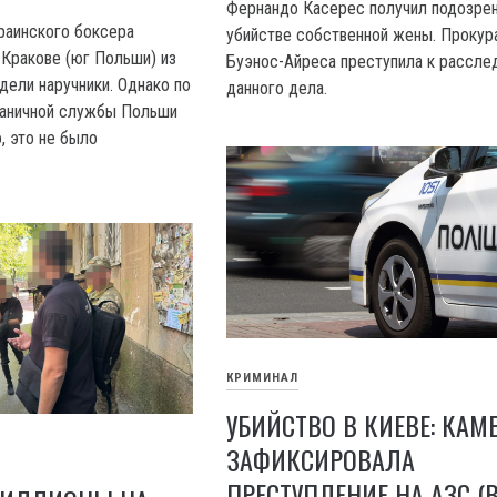
Фернандо Касерес получил подозрен
раинского боксера
убийстве собственной жены. Прокур
 Кракове (юг Польши) из
Буэнос-Айреса преступила к рассле
дели наручники. Однако по
данного дела.
раничной службы Польши
, это не было
КРИМИНАЛ
УБИЙСТВО В КИЕВЕ: КАМ
ЗАФИКСИРОВАЛА
ПРЕСТУПЛЕНИЕ НА АЗС (