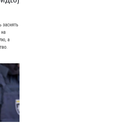
ь заснять
 на
лю, а
тво.