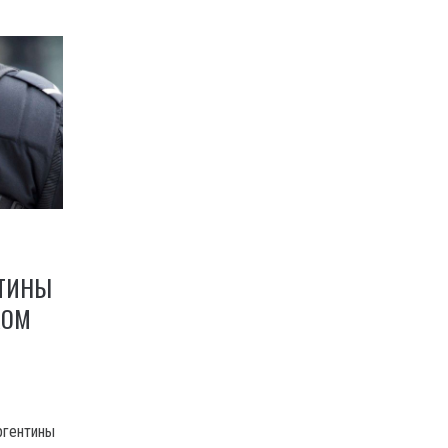
НТИНЫ
КОМ
ргентины