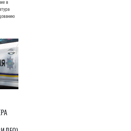
ие в
атура
дованию
ЕРА
ВИДЕО)