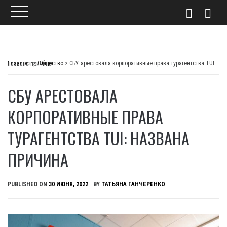
Skip
to
Главпост
>
Общество
>
СБУ арестовала корпоративные права турагентства TUI: названа причина
content
СБУ АРЕСТОВАЛА
КОРПОРАТИВНЫЕ ПРАВА
ТУРАГЕНТСТВА TUI: НАЗВАНА
ПРИЧИНА
PUBLISHED ON
30 ИЮНЯ, 2022
BY
ТАТЬЯНА ГАНЧЕРЕНКО