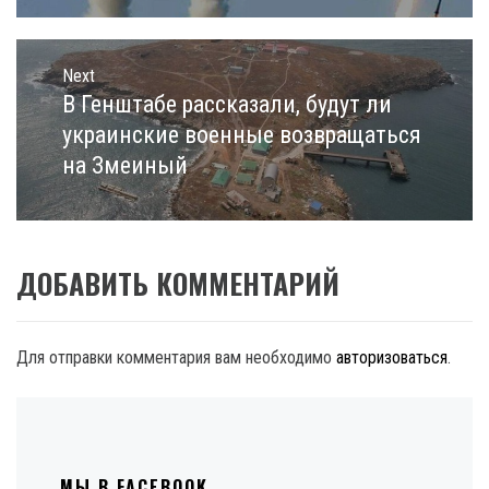
Next
В Генштабе рассказали, будут ли
Next
post:
украинские военные возвращаться
на Змеиный
ДОБАВИТЬ КОММЕНТАРИЙ
Для отправки комментария вам необходимо
авторизоваться
.
МЫ В FACEBOOK