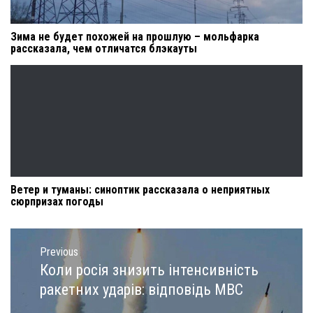
Зима не будет похожей на прошлую – мольфарка
рассказала, чем отличатся блэкауты
Ветер и туманы: синоптик рассказала о неприятных
сюрпризах погоды
Навигация
по
Previous
записям
Коли росія знизить інтенсивність
Previous
post:
ракетних ударів: відповідь МВС