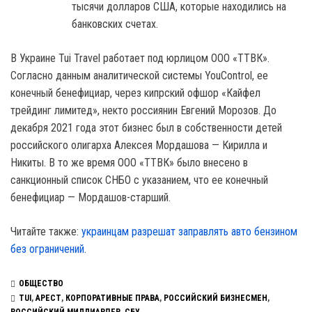
тысячи долларов США, которые находились на
банковских счетах.
В Украине Tui Travel работает под юрлицом ООО «ТТВК».
Согласно данным аналитической системы YouControl, ее
конечный бенефициар, через кипрский офшор «Кайфел
трейдинг лимитед», некто россиянин Евгений Морозов. До
декабря 2021 года этот бизнес был в собственности детей
российского олигарха Алексея Мордашова — Кирилла и
Никиты. В то же время ООО «ТТВК» было внесено в
санкционный список СНБО с указанием, что ее конечный
бенефициар — Мордашов-старший.
Читайте также:
украинцам разрешат заправлять авто бензином
без ограничений.
ОБЩЕСТВО
TUI
,
АРЕСТ
,
КОРПОРАТИВНЫЕ ПРАВА
,
РОССИЙСКИЙ БИЗНЕСМЕН
,
РОССИЙСКИЙ МИЛЛИАРДЕР
,
СБУ