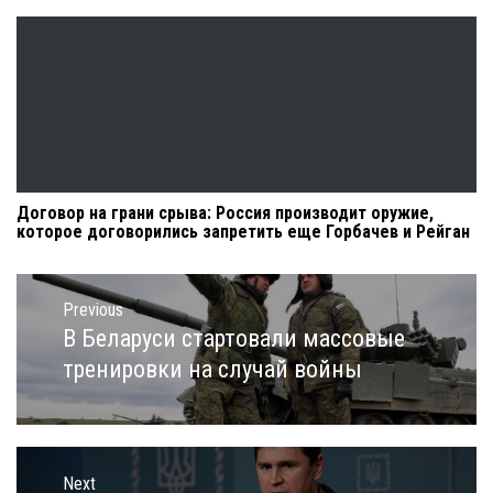
Договор на грани срыва: Россия производит оружие,
которое договорились запретить еще Горбачев и Рейган
Навигация
по
Previous
записям
В Беларуси стартовали массовые
Previous
post:
тренировки на случай войны
Next