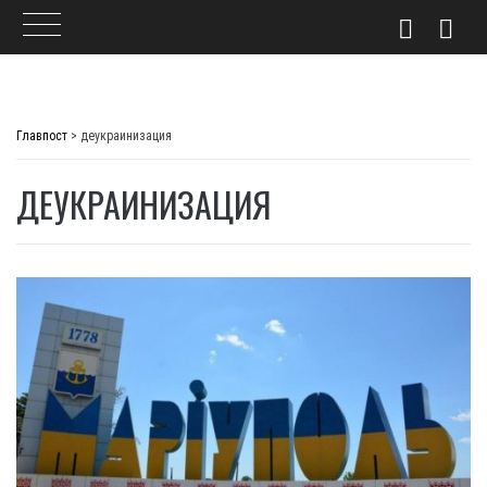
Skip
to
Главпост
>
деукраинизация
content
ДЕУКРАИНИЗАЦИЯ