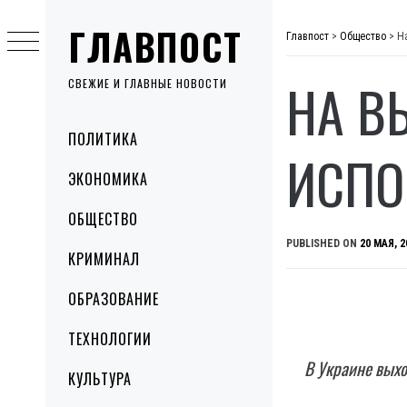
Skip
ГЛАВПОСТ
to
Главпост
>
Общество
>
Н
content
НА В
СВЕЖИЕ И ГЛАВНЫЕ НОВОСТИ
Primary
ПОЛИТИКА
Menu
ИСПО
ЭКОНОМИКА
ОБЩЕСТВО
PUBLISHED ON
20 МАЯ, 2
КРИМИНАЛ
ОБРАЗОВАНИЕ
ТЕХНОЛОГИИ
В Украине выхо
КУЛЬТУРА