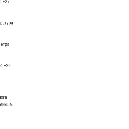
о +27
ература
метра
 с +22
 юга
меньше,