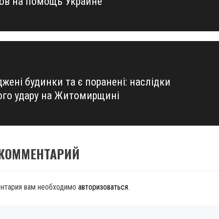
ов на помощь Украине
жені будинки та є поранені: наслідки
ого удару на Житомирщині
 КОММЕНТАРИЙ
ентария вам необходимо
авторизоваться
.