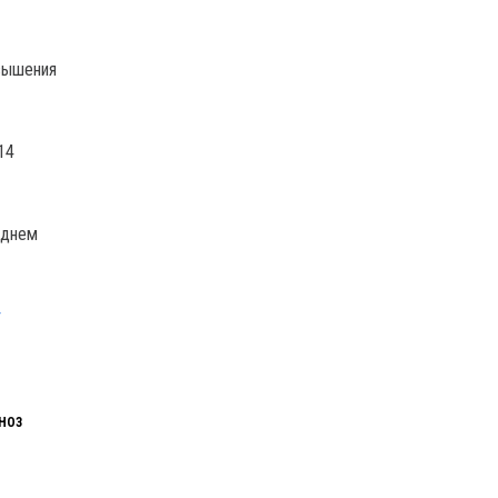
овышения
14
 днем
т
НОЗ