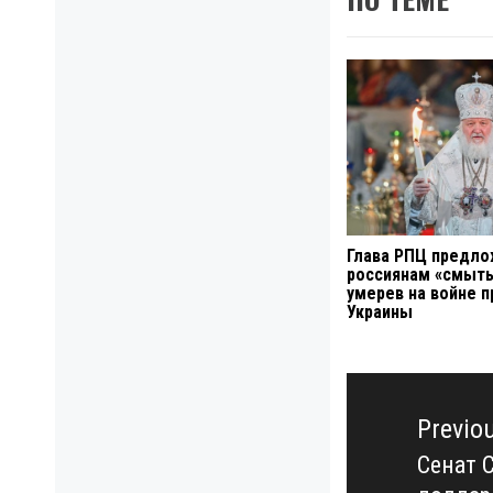
Глава РПЦ предл
россиянам «смыть
умерев на войне п
Украины
Навигация
по
Previo
записям
Сенат 
Previo