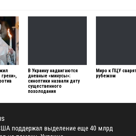
ожил
В Украину надвигаются
Миро к ПЦУ сваря
 грехи»,
дневные «минусы»:
рубежом
ротив
синоптики назвали дату
существенного
похолодания
us
США поддержал выделение еще 40 млрд
us