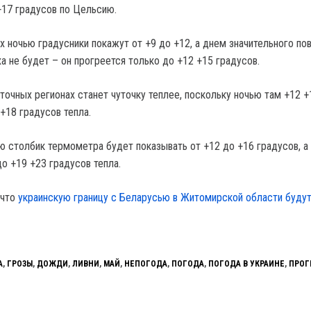
+17 градусов по Цельсию.
х ночью градусники покажут от +9 до +12, а днем значительного п
а не будет – он прогреется только до +12 +15 градусов.
точных регионах станет чуточку теплее, поскольку ночью там +12 +
+18 градусов тепла.
ю столбик термометра будет показывать от +12 до +16 градусов, а
о +19 +23 градусов тепла.
 что
украинскую границу с Беларусью в Житомирской области буду
А
,
ГРОЗЫ
,
ДОЖДИ
,
ЛИВНИ
,
МАЙ
,
НЕПОГОДА
,
ПОГОДА
,
ПОГОДА В УКРАИНЕ
,
ПРОГ