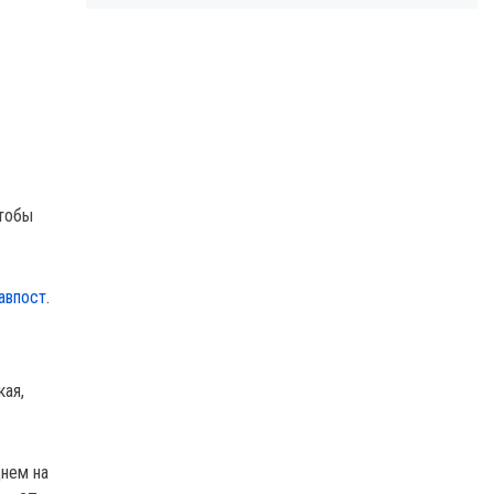
чтобы
авпост
.
кая,
днем на