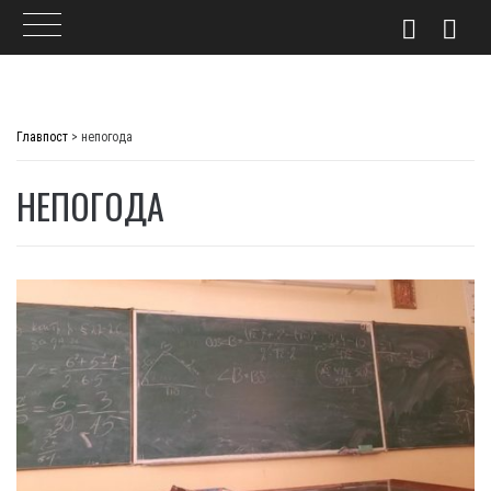
Skip
to
Главпост
>
непогода
content
НЕПОГОДА