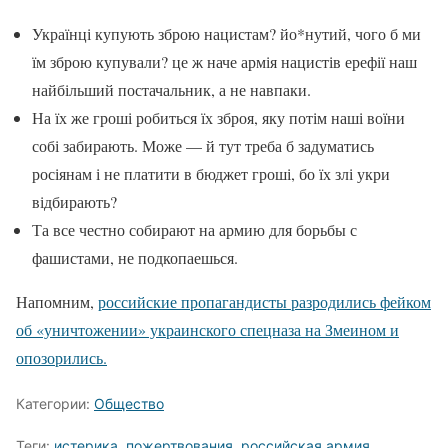
Українці купують зброю нацистам? йо*нутий, чого б ми
їм зброю купували? це ж наче армія нацистів ерефії наш
найбільший постачальник, а не навпаки.
На їх же гроші робиться їх зброя, яку потім наші воїни
собі забирають. Може — й тут треба б задуматись
росіянам і не платити в бюджет гроші, бо їх злі укри
відбирають?
Та все честно собирают на армию для борьбы с
фашистами, не подкопаешься.
Напомним,
российские пропагандисты разродились фейком
об «уничтожении» украинского спецназа на Змеином и
опозорились.
Категории:
Общество
Теги:
истерика
,
пожертвования
,
российская армия
,