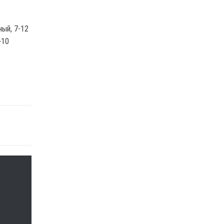
ный, 7-12
+10