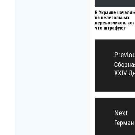
В Украине начали 
на нелегальных
перевозчиков: ког
что штрафуют
Навигация
по
Previo
записям
Сборна
Previo
XXIV 
post:
Next
Герман
Next