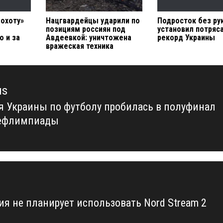
«охоту»
Нацгвардейцы ударили по
Подросток без рук
позициям россиян под
установил потря
о и за
Авдеевкой: уничтожена
рекорд Украины
вражеская техника
us
я Украины по футболу пробилась в полуфинал
us
Дефлимпиады
ия не планирует использовать Nord Stream 2