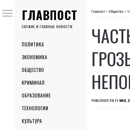
Skip
ГЛАВПОСТ
to
Главпост
>
Общество
>
Ч
content
ЧАСТ
СВЕЖИЕ И ГЛАВНЫЕ НОВОСТИ
Primary
ПОЛИТИКА
Menu
ГРОЗ
ЭКОНОМИКА
ОБЩЕСТВО
НЕПО
КРИМИНАЛ
ОБРАЗОВАНИЕ
PUBLISHED ON
11 МАЯ, 2
ТЕХНОЛОГИИ
КУЛЬТУРА