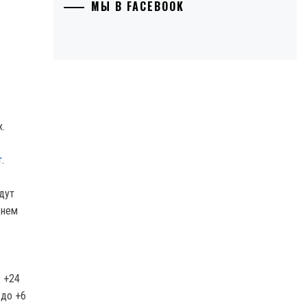
МЫ В FACEBOOK
.
т
.
дут
днем
9 +24
 до +6