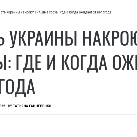
асть Украины накроют сильные грозы: где и когда ожидается непогода
Ь УКРАИНЫ НАКРО
Ы: ГДЕ И КОГДА О
ГОДА
022
BY
ТАТЬЯНА ГАНЧЕРЕНКО