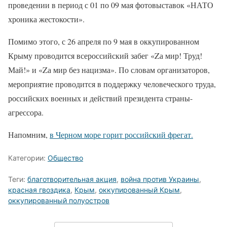
проведении в период с 01 по 09 мая фотовыставок «НАТО
хроника жестокости».
Помимо этого, с 26 апреля по 9 мая в оккупированном
Крыму проводится всероссийский забег «Zа мир! Труд!
Май!» и «Zа мир без нацизма». По словам организаторов,
мероприятие проводится в поддержку человеческого труда,
российских военных и действий президента страны-
агрессора.
Напомним,
в Черном море горит российский фрегат.
Категории:
Общество
Теги:
благотворительная акция
,
война против Украины
,
красная гвоздика
,
Крым
,
оккупированный Крым
,
оккупированный полуостров