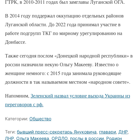
ГТРК, в 2010-2011 годах был замглавы Луганской ОГА.
В 2014 году поддержал оккупацию отдельных районов
Луганской области. До 2022 года принимал участие в
работе подгрупп ТКГ по мирному урегулированию на
Донбассе.
Также сегодня послом «Донецкой народной республики» в
россии назначили некую Ольгу Макееву. Известно о
женщине немного: с 2015 года занимала руководящие
должности в так называемом местном «народном совете».
Напомним,
Зеленский назвал условие выхода Украины из
переговоров с рф.
Категории:
Общество
Теги:
бывший пресс-секретарь Януковича
,
главари
,
ДНР
,
ЛНР
,
Ольга Макеева
,
ОРДЛО
,
послы в россии
,
Родион