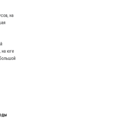
сов, на
шая
ей
 на юге
ебольшой
ГОДЫ