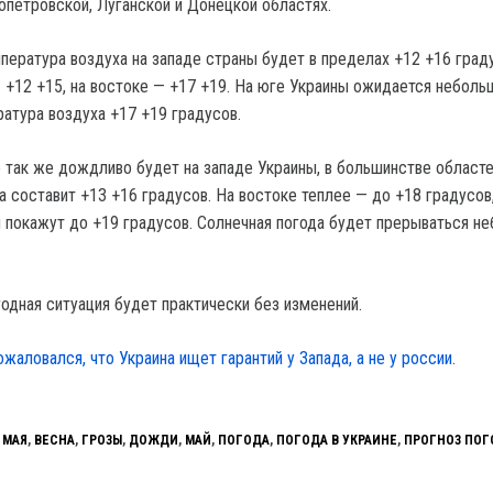
опетровской, Луганской и Донецкой областях.
пература воздуха на западе страны будет в пределах +12 +16 граду
— +12 +15, на востоке — +17 +19. На юге Украины ожидается неболь
ратура воздуха +17 +19 градусов.
се так же дождливо будет на западе Украины, в большинстве област
 составит +13 +16 градусов. На востоке теплее — до +18 градусов,
покажут до +19 градусов. Солнечная погода будет прерываться н
огодная ситуация будет практически без изменений.
ожаловался, что Украина ищет гарантий у Запада, а не у россии
.
 МАЯ
,
ВЕСНА
,
ГРОЗЫ
,
ДОЖДИ
,
МАЙ
,
ПОГОДА
,
ПОГОДА В УКРАИНЕ
,
ПРОГНОЗ ПО