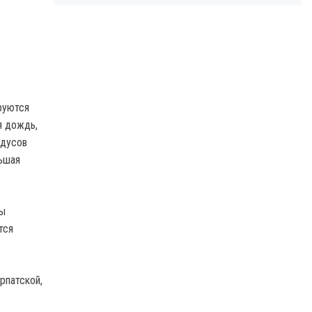
ируются
я дождь,
адусов
льшая
зы
тся
рпатской,