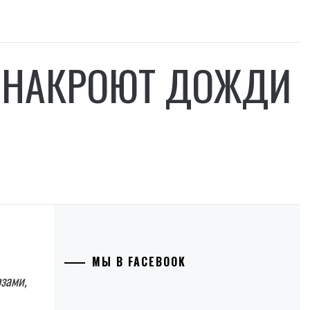
У НАКРОЮТ ДОЖДИ
МЫ В FACEBOOK
озами,