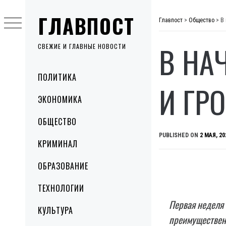
Skip
ГЛАВПОСТ
to
Главпост
>
Общество
>
В
content
В НА
СВЕЖИЕ И ГЛАВНЫЕ НОВОСТИ
Primary
ПОЛИТИКА
Menu
И ГР
ЭКОНОМИКА
ОБЩЕСТВО
PUBLISHED ON
2 МАЯ, 20
КРИМИНАЛ
ОБРАЗОВАНИЕ
ТЕХНОЛОГИИ
Первая неделя 
КУЛЬТУРА
преимущественн