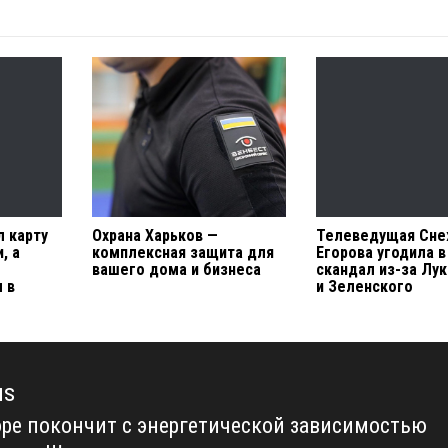
л карту
Охрана Харьков —
Телеведущая Сне
, а
комплексная защита для
Егорова угодила 
вашего дома и бизнеса
скандал из-за Лу
 в
и Зеленского
us
оре покончит с энергетической зависимостью
us