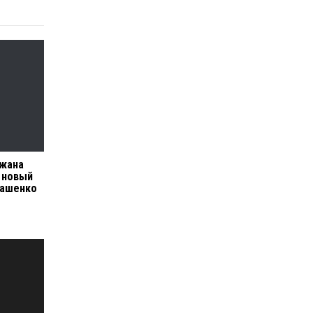
жана
в новый
кашенко