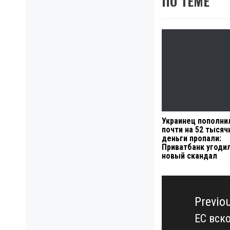
ПО ТЕМЕ
Украинец пополни
почти на 52 тысячи
деньги пропали:
Приватбанк угодил
новый скандал
Навигация
по
Previo
записям
ЕС вск
Previo