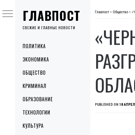
Skip
ГЛАВПОСТ
to
Главпост
>
Общество
>
«
content
«ЧЕРН
СВЕЖИЕ И ГЛАВНЫЕ НОВОСТИ
Primary
ПОЛИТИКА
Menu
РАЗГ
ЭКОНОМИКА
ОБЩЕСТВО
ОБЛА
КРИМИНАЛ
ОБРАЗОВАНИЕ
PUBLISHED ON
18 АПРЕЛ
ТЕХНОЛОГИИ
КУЛЬТУРА