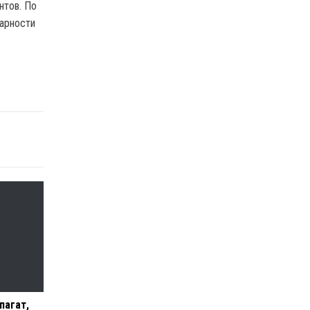
нтов. По
дарности
пагат,