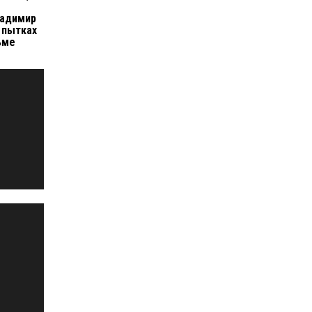
ладимир
 пытках
ьме