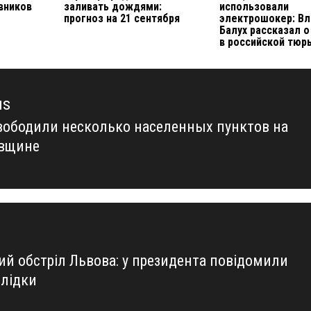
вников
заливать дождями:
использовали
прогноз на 21 сентября
электрошокер: В
Балух рассказал о
в российской тюр
us
вободили несколько населенных пунктов на
us
вщине
ий обстріл Львова: у президента повідомили
слідки