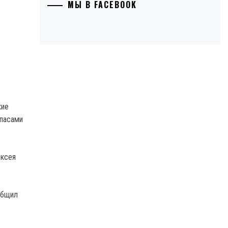
МЫ В FACEBOOK
кие
ипасами
ексея
общил