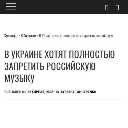
Skip
to
Главпост
>
Общество
>
В Украине хотят полностью запретить российскую музыку
content
В УКРАИНЕ ХОТЯТ ПОЛНОСТЬЮ
ЗАПРЕТИТЬ РОССИЙСКУЮ
МУЗЫКУ
PUBLISHED ON
12 АПРЕЛЯ, 2022
BY
ТАТЬЯНА ГАНЧЕРЕНКО