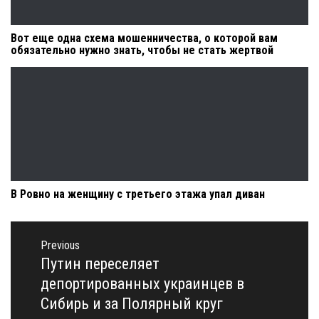
Вот еще одна схема мошенничества, о которой вам
обязательно нужно знать, чтобы не стать жертвой
В Ровно на женщину с третьего этажа упал диван
Навигация
по
Previous
записям
Путин переселяет
Previous
post:
депортированных украинцев в
Сибирь и за Полярный круг