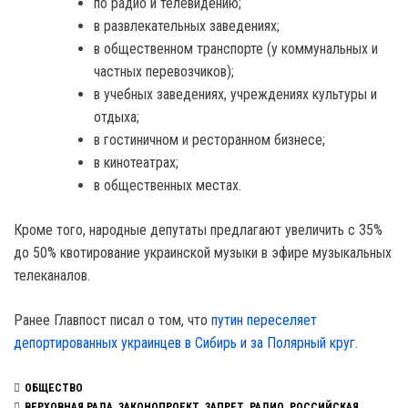
по радио и телевидению;
в развлекательных заведениях;
в общественном транспорте (у коммунальных и
частных перевозчиков);
в учебных заведениях, учреждениях культуры и
отдыха;
в гостиничном и ресторанном бизнесе;
в кинотеатрах;
в общественных местах.
Кроме того, народные депутаты предлагают увеличить с 35%
до 50% квотирование украинской музыки в эфире музыкальных
телеканалов.
Ранее Главпост писал о том, что
путин переселяет
депортированных украинцев в Сибирь и за Полярный круг.
ОБЩЕСТВО
ВЕРХОВНАЯ РАДА
,
ЗАКОНОПРОЕКТ
,
ЗАПРЕТ
,
РАДИО
,
РОССИЙСКАЯ