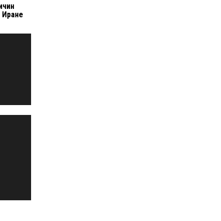
ичин
 Иране