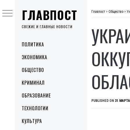
Skip
ГЛАВПОСТ
to
Главпост
>
Общество
>
У
content
УКРА
СВЕЖИЕ И ГЛАВНЫЕ НОВОСТИ
Primary
ПОЛИТИКА
Menu
ОККУ
ЭКОНОМИКА
ОБЩЕСТВО
ОБЛА
КРИМИНАЛ
ОБРАЗОВАНИЕ
PUBLISHED ON
31 МАРТА
ТЕХНОЛОГИИ
КУЛЬТУРА