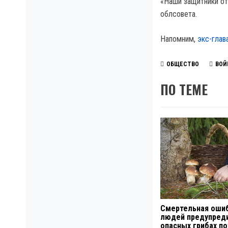
«Наши защитники от
облсовета.
Напомним,
экс-глав
ОБЩЕСТВО
ВОЙ
ПО ТЕМЕ
Смертельная ошиб
людей предупред
опасных грибах п