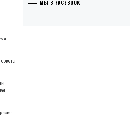
МЫ В FACEBOOK
сти
 совета
ти
ная
Орлово,