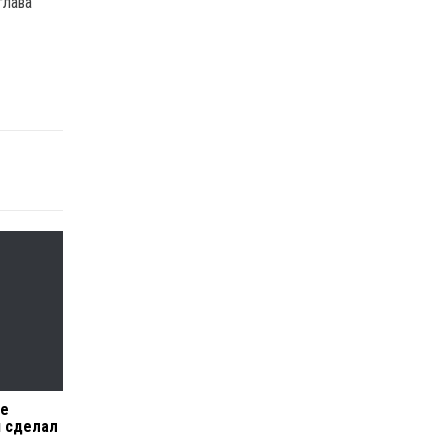
глава
се
й сделал