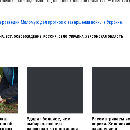
гоняют врага подальше от Днепропетровской области», — отметил 
а разведки Маломуж дал прогноз о завершении войны в Украине.
НА
,
ВСУ
,
ОСВОБОЖДЕНИЕ
,
РОССИЯ
,
СЕЛО
,
УКРАИНА
,
ХЕРСОНСКАЯ ОБЛАСТЬ
ка:
Ударит больнее, чем
Рассматриваем в
или об
эмбарго: эксперт
версии: Зеленски
охожих
рассказал, что остановит
заявление о