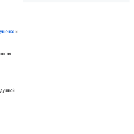
тушенко
и
ополя.
здушной