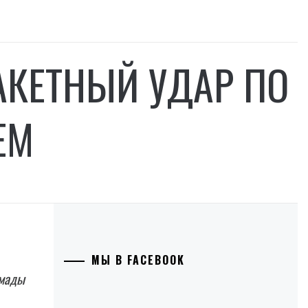
АКЕТНЫЙ УДАР ПО
ЕМ
МЫ В FACEBOOK
омады