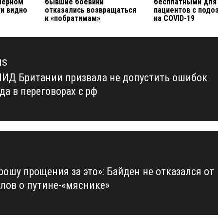
Черном
бывшие боевики
бесплатными для
ти видно
отказались возвращаться
пациентов с подо
к «побратимам»
на COVID-19
us
МИД Британии призвала не допустить ошибок
us
да в переговорах с рф
рошу прощения за это»: Байден не отказался от
слов о путине-«мяснике»