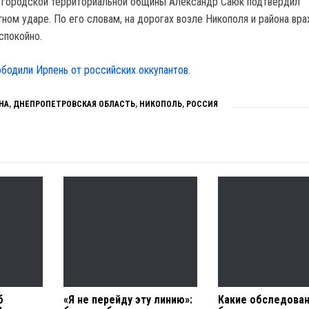
 городской территориальной общины Александр Саюк подтвердил
ном ударе. По его словам, на дорогах возле Никополя и района вр
 спокойно.
бодили Ирпень от российских оккупантов.
НА
,
ДНЕПРОПЕТРОВСКАЯ ОБЛАСТЬ
,
НИКОПОЛЬ
,
РОССИЯ
б
«Я не перейду эту линию»:
Какие обследован