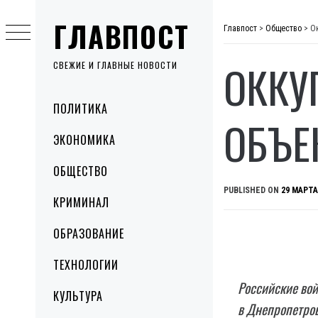
Skip
ГЛАВПОСТ
to
Главпост
>
Общество
>
О
content
ОККУ
СВЕЖИЕ И ГЛАВНЫЕ НОВОСТИ
Primary
ПОЛИТИКА
Menu
ОБЪЕ
ЭКОНОМИКА
ОБЩЕСТВО
PUBLISHED ON
29 МАРТА
КРИМИНАЛ
ОБРАЗОВАНИЕ
ТЕХНОЛОГИИ
Российские вой
КУЛЬТУРА
в Днепропетров