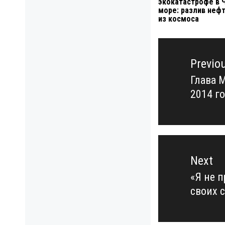
экокатастрофе в 
море: разлив неф
из космоса
Навигация
по
Previo
записям
Глава 
Previo
2014 го
post:
Next
«Я не п
Next
своих 
post: