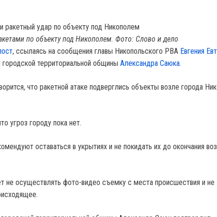
акетами по объекту под Никополем. Фото: Слово и дело
пост
, ссылаясь на сообщения главы Никопольского РВА
Евгения Ев
й городской территориальной общины
Александра Саюка
.
ворится, что ракетной атаке подверглись объекты возле города Ник
то угроз городу пока нет.
омендуют оставаться в укрытиях и не покидать их до окончания во
т не осуществлять фото-видео съемку с места происшествия и не
оисходящее.