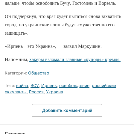
дальше, чтобы освободить Бучу, Гостомель и Ворзель.
Он подчеркнул, что враг будет пытаться снова захватить
город, но украинские воины будут «мужественно его
защищать».
«Ирпень – это Украина», — заявил Маркушин.
Напомним,
хакеры взломали главные «рупоры» кремля.
Категории:
Общество
Теги:
война
,
ВСУ
,
Ирпень
,
освобождение
,
российские
оккупанты
,
Россия
,
Украина
Добавить комментарий
Главпост