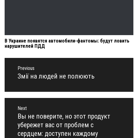
В Украине появятся автомобили-фантомы: будут ловить
нарушителей ПДД
Навигация
по
Previous
записям
Змії на людей не полюють
Previous
post:
Next
Вы не поверите, но этот продукт
Next
post:
убережет вас от проблем с
сердцем: доступен каждому