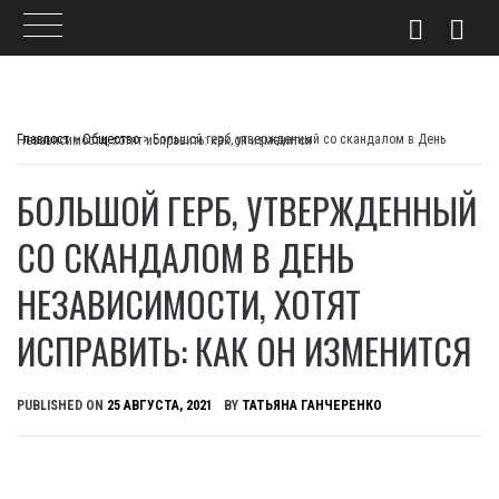
Skip
to
Главпост
>
Общество
>
Большой герб, утвержденный со скандалом в День Независимости, хотят исправить: как он изменится
content
БОЛЬШОЙ ГЕРБ, УТВЕРЖДЕННЫЙ
СО СКАНДАЛОМ В ДЕНЬ
НЕЗАВИСИМОСТИ, ХОТЯТ
ИСПРАВИТЬ: КАК ОН ИЗМЕНИТСЯ
PUBLISHED ON
25 АВГУСТА, 2021
BY
ТАТЬЯНА ГАНЧЕРЕНКО