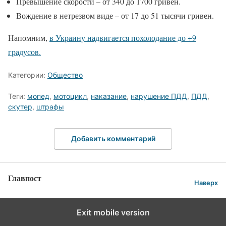
Превышение скорости – от 340 до 1700 гривен.
Вождение в нетрезвом виде – от 17 до 51 тысячи гривен.
Напомним,
в Украину надвигается похолодание до +9
градусов.
Категории:
Общество
Теги:
мопед
,
мотоцикл
,
наказание
,
нарушение ПДД
,
ПДД
,
скутер
,
штрафы
Добавить комментарий
Главпост
Наверх
Exit mobile version