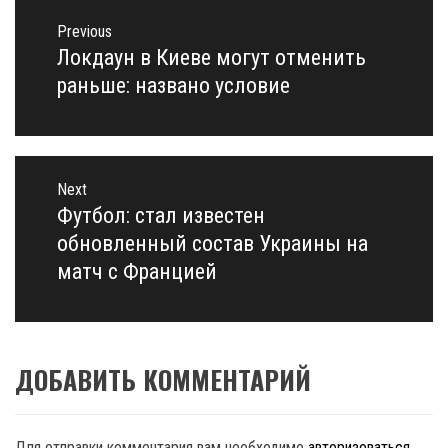
Навигация
по
Previous
записям
Локдаун в Киеве могут отменить
Previous
post:
раньше: названо условие
Next
Футбол: стал известен
Next
post:
обновленный состав Украины на
матч с Францией
ДОБАВИТЬ КОММЕНТАРИЙ
Для отправки комментария вам необходимо
авторизоваться
.