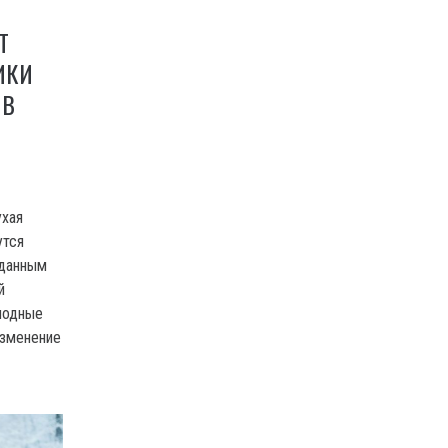
Т
ИКИ
 В
ухая
утся
 данным
й
лодные
изменение