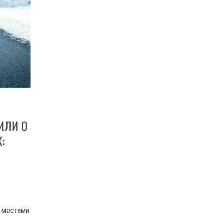
ИЛИ О
:
е местами