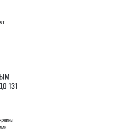
жет
ТЫМ
ДО 131
Украины
ями.