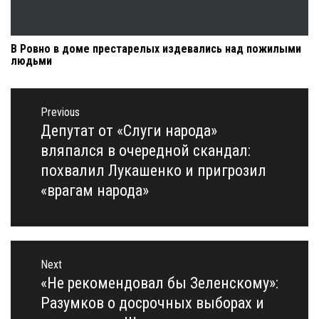
В Ровно в доме престарелых издевались над пожилыми
людьми
Навигация
по
Previous
записям
Депутат от «Слуги народа»
Previous
post:
вляпался в очередной скандал:
похвалил Лукашенко и пригрозил
«врагам народа»
Next
«Не рекомендовал бы Зеленскому»:
Next
post:
Разумков о досрочных выборах и