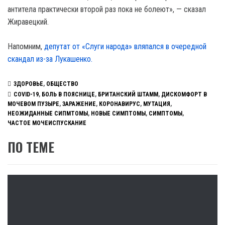
антитела практически второй раз пока не болеют», — сказал
Жиравецкий.
Напомним,
депутат от «Слуги народа» вляпался в очередной
скандал из-за Лукашенко.
ЗДОРОВЬЕ
,
ОБЩЕСТВО
COVID-19
,
БОЛЬ В ПОЯСНИЦЕ
,
БРИТАНСКИЙ ШТАММ
,
ДИСКОМФОРТ В
МОЧЕВОМ ПУЗЫРЕ
,
ЗАРАЖЕНИЕ
,
КОРОНАВИРУС
,
МУТАЦИЯ
,
НЕОЖИДАННЫЕ СИПМТОМЫ
,
НОВЫЕ СИМПТОМЫ
,
СИМПТОМЫ
,
ЧАСТОЕ МОЧЕИСПУСКАНИЕ
ПО ТЕМЕ